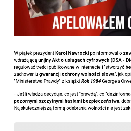
W piątek prezydent
Karol Nawrocki
poinformował o
zaw
wdrażającą
unijny Akt o usługach cyfrowych (DSA - Di
regulować treści publikowane w internecie i "stworzyć
be
zachowaniu
gwarancji ochrony wolności słowa
", jak o
"Ministerstwa Prawdy" z książki
Rok 1984
George’a Orwel
- Jeśli władza decyduje, co jest "prawdą", co "dezinforma
pozornymi szczytnymi hasłami bezpieczeństwa
, dob
Najskuteczniejszą formą odebrania wolności nie jest zak