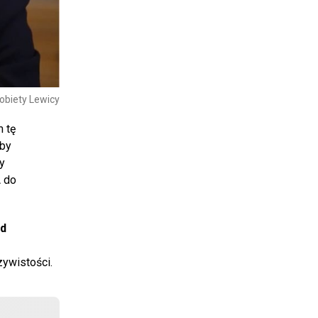
obiety Lewicy
 tę
yby
y
A do
d
zywistości.