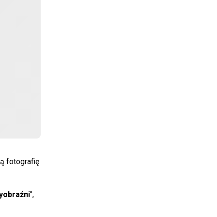
ą fotografię
yobraźni
",