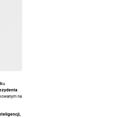
dku
ezydenta
likowanym na
teligencji,