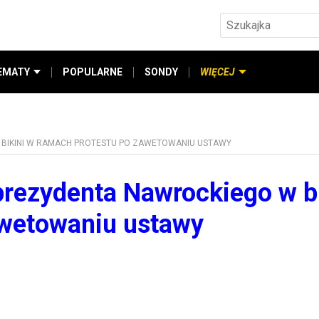
EMATY
POPULARNE
SONDY
WIĘCEJ
 BIKINI W RAMACH PROTESTU PO ZAWETOWANIU USTAWY
prezydenta Nawrockiego w b
awetowaniu ustawy