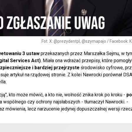
Fot. X: @prezydentpl, @szymapajo / Facebook: K
etowaniu 3 ustaw
przekazanych przez Marszałka Sejmu, w tym
gital Services Act)
. Miała ona wdrażać przepisy, które pomogł
zpieczniejsze i bardziej przejrzyste
środowisko cyfrowe, prz
pisuje artykuł na rządowej stronie. Z kolei Nawrocki porównał DS
la.
cją", kto może mówić, a kto nie, wolność znika krok po kroku -
po
ra wspólnego czy ochrony najsłabszych - tłumaczył Nawrocki. -
az mówienia, lecz narzucenie jedynej dopuszczalnej wersji rzec