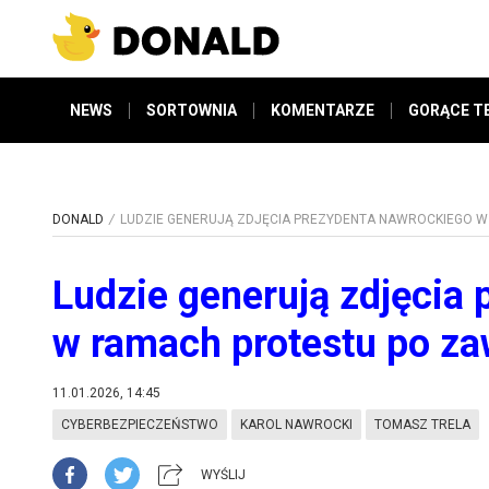
NEWS
SORTOWNIA
KOMENTARZE
GORĄCE T
DONALD
LUDZIE GENERUJĄ ZDJĘCIA PREZYDENTA NAWROCKIEGO W
Ludzie generują zdjęcia 
w ramach protestu po z
11.01.2026, 14:45
CYBERBEZPIECZEŃSTWO
KAROL NAWROCKI
TOMASZ TRELA
WYŚLIJ