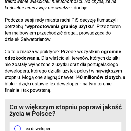
traktowanie właścicieli nieruchomości. No chyba, że na
kościelne tereny wąż nie wpełza
- dodaje.
Podczas sesji rady miasta radni PiS decyzję tłumaczyli
potrzebą
"wyprostowania granicy użytku"
. Przez teren
ten ma bowiem przechodzić droga... prowadząca do
działek Salwatorianów.
Co to oznacza w praktyce? Przede wszystkim
ogromne
odszkodowania
. Dla właścicieli terenów, których działki
nie zostały wyłączone z użytku oraz dla portugalskiego
dewelopera, którego działki użytek pokrył w największym
stopniu. Mogą one sięgnąć nawet
140 milionów złotych
, a
bloki - dzięki ustawie lex deweloper - na tym terenie
finalnie i tak powstaną.
Co w większym stopniu poprawi jakość
życia w Polsce?
Lex deweloper