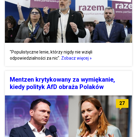
"Populistyczne lenie, którzy nigdy nie wzięli
odpowiedzialności za nic".
Zobacz więcej »
Mentzen krytykowany za wymiękanie,
kiedy polityk AfD obraża Polaków
27