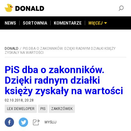
ZAŁÓŻ KONTO
©
2026
DONALD.PL
Wszelkie prawa zastrzeżone
NEWS
SORTOWNIA
KOMENTARZE
WIĘCEJ
DONALD
PIS DBA O ZAKONNIKÓW. DZIĘKI RADNYM DZIAŁKI KSIĘŻY
ZYSKAŁY NA WARTOŚCI
PiS dba o zakonników.
Dzięki radnym działki
księży zyskały na wartości
02.10.2018, 20:28
LEX DEWELOPER
PIS
ZAKRZÓWEK
WYŚLIJ