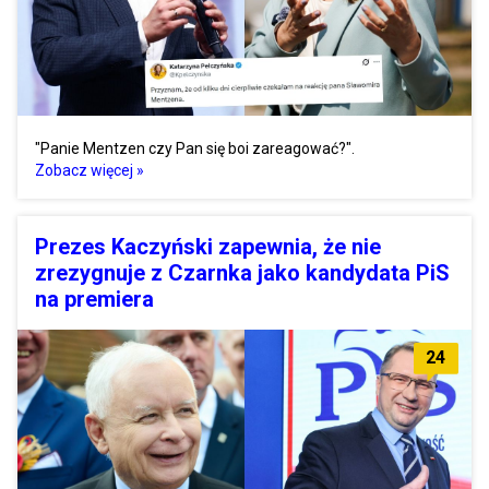
"Panie Mentzen czy Pan się boi zareagować?".
Zobacz więcej »
Prezes Kaczyński zapewnia, że nie
zrezygnuje z Czarnka jako kandydata PiS
na premiera
24