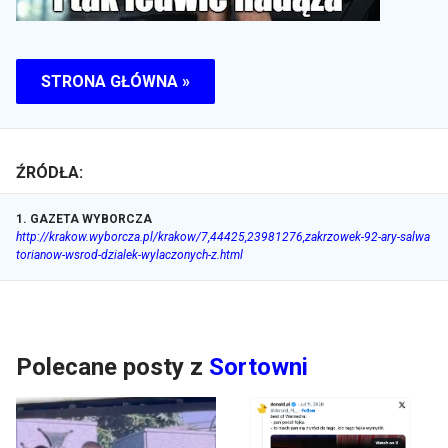
STRONA GŁÓWNA »
ŹRÓDŁA:
1
.
GAZETA WYBORCZA
http://krakow.wyborcza.pl/krakow/7,44425,23981276,zakrzowek-92-ary-salwa
torianow-wsrod-dzialek-wylaczonych-z.html
Polecane posty z
Sortowni