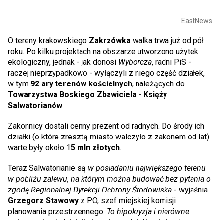
EastNews
O tereny krakowskiego
Zakrzówka
walka trwa już od pół
roku. Po kilku projektach na obszarze utworzono użytek
ekologiczny, jednak - jak donosi
Wyborcza
, radni PiS -
raczej nieprzypadkowo - wyłączyli z niego część działek,
w tym
92 ary terenów kościelnych
, należących do
Towarzystwa Boskiego Zbawiciela - Księży
Salwatorianów
.
Zakonnicy dostali cenny prezent od radnych. Do środy ich
działki (o które zresztą miasto walczyło z zakonem od lat)
warte były około 1
5 mln złotych
.
Teraz Salwatorianie są
w posiadaniu największego terenu
w pobliżu zalewu, na którym można budować bez pytania o
zgodę Regionalnej Dyrekcji Ochrony Środowiska
- wyjaśnia
Grzegorz Stawowy
z PO, szef miejskiej komisji
planowania przestrzennego.
To hipokryzja i nierówne