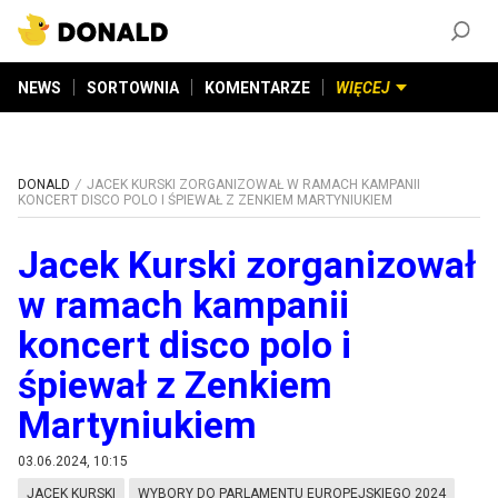
ZAŁÓŻ KONTO
©
2026
DONALD.PL
Wszelkie prawa zastrzeżone
NEWS
SORTOWNIA
KOMENTARZE
WIĘCEJ
DONALD
JACEK KURSKI ZORGANIZOWAŁ W RAMACH KAMPANII
KONCERT DISCO POLO I ŚPIEWAŁ Z ZENKIEM MARTYNIUKIEM
Jacek Kurski zorganizował
w ramach kampanii
koncert disco polo i
śpiewał z Zenkiem
Martyniukiem
03.06.2024, 10:15
JACEK KURSKI
WYBORY DO PARLAMENTU EUROPEJSKIEGO 2024