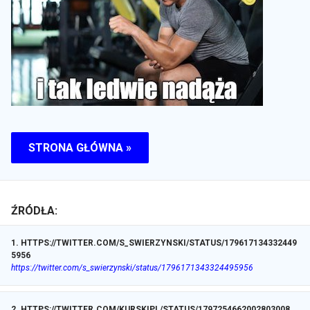
STRONA GŁÓWNA »
ŹRÓDŁA:
1
.
HTTPS://TWITTER.COM/S_SWIERZYNSKI/STATUS/179617134332449
5956
https://twitter.com/s_swierzynski/status/1796171343324495956
2
.
HTTPS://TWITTER.COM/KURSKIPL/STATUS/1797254662002803008