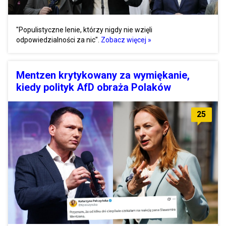
"Populistyczne lenie, którzy nigdy nie wzięli
odpowiedzialności za nic".
Zobacz więcej »
Mentzen krytykowany za wymiękanie,
kiedy polityk AfD obraża Polaków
25