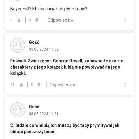
Bayer Full? Kto by chciał ich płytę kupić?
Odpowiedz »
4
0
Gość
03.06.2024 11:32
Folwark Zwierzęcy - George Orwell, zabawne że czarne
charaktery z jego książek lubią się powoływać na jego
książki.
Odpowiedz »
11
0
Gość
03.06.2024 11:21
Ci ludzie co wielbią ich muszą być tacy prymitywni jak
chłopi pańszczyźniani.