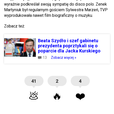
wyraźnie podkreślał swoją sympatię do disco polo. Zenek
Martyniuk był regularnym gościem Sylwestra Marzeń, TVP
wyprodukowała nawet film biograficzny o muzyku.
Zobacz też:
Beata Szydło i szef gabinetu
prezydenta poprztykali się o
poparcie dla Jacka Kurskiego
13
Zobacz więcej »
41
2
4
💩
🔥
❤️