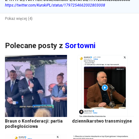
https://twitter.com/KurskiPL/status/1797254662002803008
Pokaż więcej (4)
Polecane posty z
Sortowni
Braun o Konfederacji: partia
dziennikarstwo transmisyjne
podległościowa