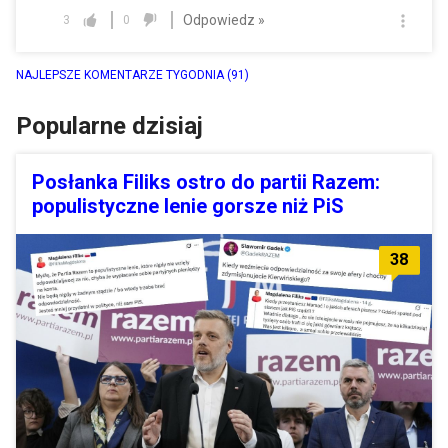
Odpowiedz »
3
0
NAJLEPSZE KOMENTARZE TYGODNIA
(91)
Popularne dzisiaj
Posłanka Filiks ostro do partii Razem:
populistyczne lenie gorsze niż PiS
38