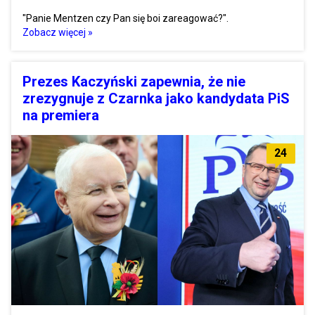
"Panie Mentzen czy Pan się boi zareagować?".
Zobacz więcej »
Prezes Kaczyński zapewnia, że nie
zrezygnuje z Czarnka jako kandydata PiS
na premiera
24