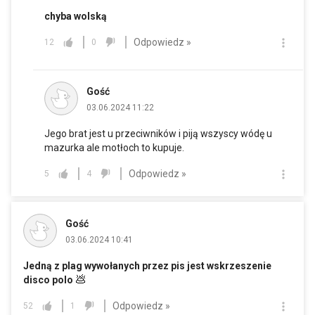
chyba wolską
Odpowiedz »
12
0
Gość
03.06.2024 11:22
Jego brat jest u przeciwników i piją wszyscy wódę u
mazurka ale motłoch to kupuje.
Odpowiedz »
5
4
Gość
03.06.2024 10:41
Jedną z plag wywołanych przez pis jest wskrzeszenie
💩
disco polo
Odpowiedz »
52
1