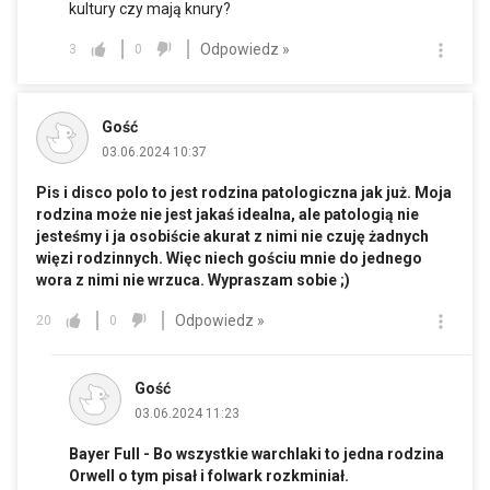
kultury czy mają knury?
Odpowiedz »
3
0
Gość
03.06.2024 10:37
Pis i disco polo to jest rodzina patologiczna jak już. Moja
rodzina może nie jest jakaś idealna, ale patologią nie
jesteśmy i ja osobiście akurat z nimi nie czuję żadnych
więzi rodzinnych. Więc niech gościu mnie do jednego
wora z nimi nie wrzuca. Wypraszam sobie ;)
Odpowiedz »
20
0
Gość
03.06.2024 11:23
Bayer Full - Bo wszystkie warchlaki to jedna rodzina
Orwell o tym pisał i folwark rozkminiał.