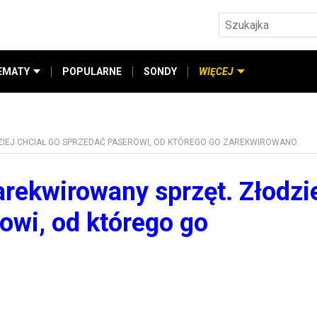
EMATY
POPULARNE
SONDY
WIĘCEJ
IEJ CHCIAŁ GO SPRZEDAĆ PASEROWI, OD KTÓREGO GO ZAREKWIROWANO
rekwirowany sprzęt. Złodzi
owi, od którego go