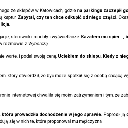
ednego ze sklepów w Katowicach, gdzie
na parkingu zaczepił g
ą kaptur.
Zapytał, czy ten chce odkupić od niego części.
Okaza
icja.
acje, sterowniki, moduły i wyświetlacze.
Kazałem mu spier…, 
w rozmowie z
Wyborczą.
nie warte, i podał swoją cenę.
Uciekłem do sklepu. Kiedy z nie
iem, który stwierdził, że być może spotkał się z osobą chcącą w
tronie internetowej chwaliła się moim zatrzymaniem i tym, że z
, która prowadziła dochodzenie w jego sprawie.
Poprosił ją
jdują się w nich te, które proponował mu mężczyzna.