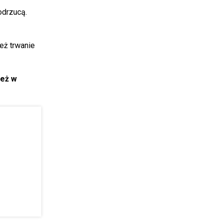
odrzucą.
eż trwanie
ież w