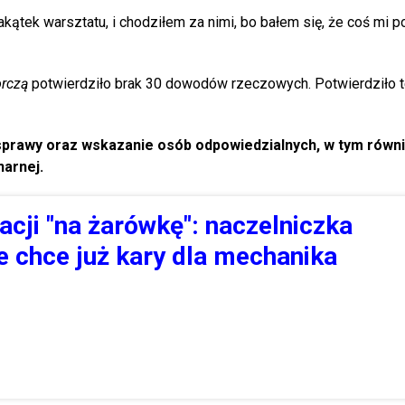
akątek warsztatu, i chodziłem za nimi, bo bałem się, że coś mi p
rczą
potwierdziło brak 30 dowodów rzeczowych. Potwierdziło t
i sprawy oraz wskazanie osób odpowiedzialnych, w tym równ
narnej.
acji "na żarówkę": naczelniczka
e chce już kary dla mechanika