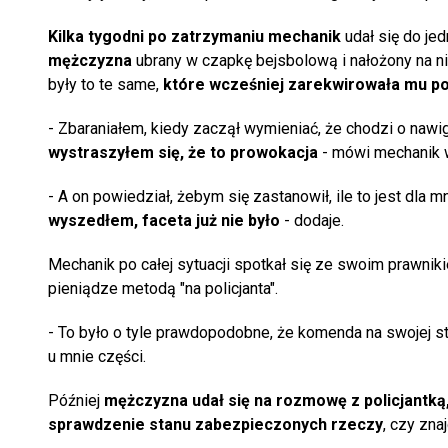
Kilka tygodni po zatrzymaniu mechanik
udał się do j
mężczyzna
ubrany w czapkę bejsbolową i nałożony na ni
były to te same,
które wcześniej zarekwirowała mu pol
- Zbaraniałem, kiedy zaczął wymieniać, że chodzi o nawig
wystraszyłem się, że to prowokacja
- mówi mechanik 
- A on powiedział, żebym się zastanowił, ile to jest dla m
wyszedłem, faceta już nie było
- dodaje.
Mechanik po całej sytuacji spotkał się ze swoim prawnik
pieniądze metodą "na policjanta".
- To było o tyle prawdopodobne, że komenda na swojej s
u mnie części.
Później
mężczyzna udał się na rozmowę z policjantką
sprawdzenie stanu zabezpieczonych rzeczy
, czy zna