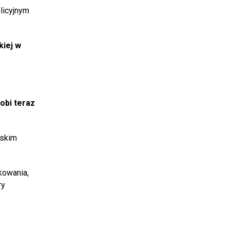
licyjnym
iej w
obi teraz
rskim
kowania,
ry