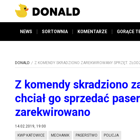
NEWS
SORTOWNIA
KOMENTARZE
GORĄCE T
DONALD
Z KOMENDY SKRADZIONO ZAREKWIROWANY SPRZĘT. ZŁODZ
Z komendy skradziono za
chciał go sprzedać paser
zarekwirowano
14.02.2019, 19:00
KWP KATOWICE
MECHANIK
PASERSTWO
POLICJA