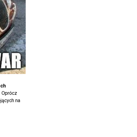
ach
.
Oprócz
jących na