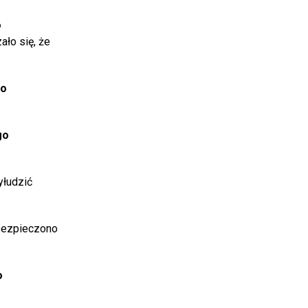
o
ło się, że
bo
go
yłudzić
abezpieczono
o