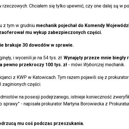
 rzeczowych. Chciałem się tylko upewnić, czy one dalej są w po
u z tym w grudniu
mechanik pojechał do Komendy Wojewódzk
ś zaoferował mu wykup zabezpieczonych części.
ie brakuje 30 dowodów w sprawie.
nęły, i wycenili je na 54 tys. zł.
Wynajęty przeze mnie biegły r
na pewno przekroczy 100 tys. zł
- mówi
Wyborczej
mechanik.
icjanci z KWP w Katowicach. Tym razem pojawili się z prokurato
 zaginionych części.
dmiotów na posesji podejrzanego, istnieje konieczność zweryfi
 sprawy” - napisała prokurator Martyna Borowiecka z Prokuratu
 podrzucą mu coś podczas przeszukania.