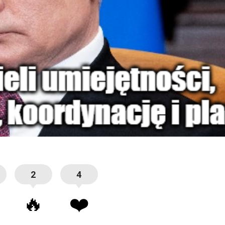
2
4
🔥
❤️