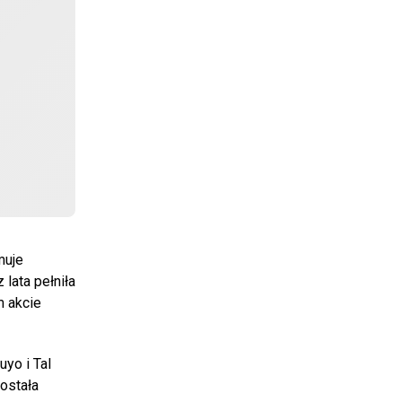
ymuje
lata pełniła
m akcie
yo i Tal
została