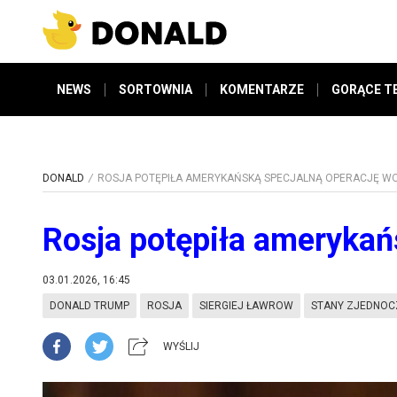
NEWS
SORTOWNIA
KOMENTARZE
GORĄCE T
DONALD
ROSJA POTĘPIŁA AMERYKAŃSKĄ SPECJALNĄ OPERACJĘ 
Rosja potępiła amerykań
03.01.2026, 16:45
DONALD TRUMP
ROSJA
SIERGIEJ ŁAWROW
STANY ZJEDNO
WYŚLIJ