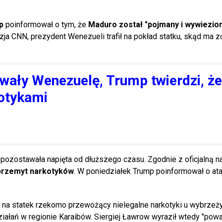
mp
poinformował o tym, że
Maduro został "pojmany i wywiezion
izja CNN, prezydent Wenezueli trafił na pokład statku, skąd ma z
ały Wenezuelę, Trump twierdzi, że
kotykami
ozostawała napięta od dłuższego czasu. Zgodnie z oficjalną na
 przemyt narkotyków
. W poniedziałek Trump poinformował o ata
k na statek rzekomo przewożący nielegalne narkotyki u wybrzeż
ziałań w regionie Karaibów. Siergiej Ławrow wyraził wtedy "pow