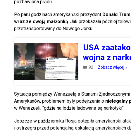
pozbawiona prądu.
Po paru godzinach amerykański prezydent
Donald Tru
wraz ze swoją małżonką
. Jak przekazała później telew
przetransportowany do Nowego Jorku.
USA zaatakow
wojna z nar
92
Zobacz więcej »
Sytuacja pomiędzy Wenezuelą a Stanami Zjednoczonymi p
Amerykanów, problemem były podejrzenia o
nielegalny
w Wenezueli, "gdzie na łodzie ładowane są narkotyki".
Jeszcze w październiku Rosja potępiła amerykański ata
i ostrzegła przed potencjalną eskalacją amerykańskich d