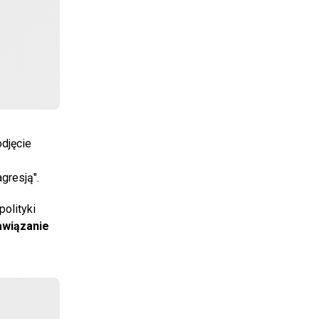
odjęcie
gresją".
olityki
nawiązanie