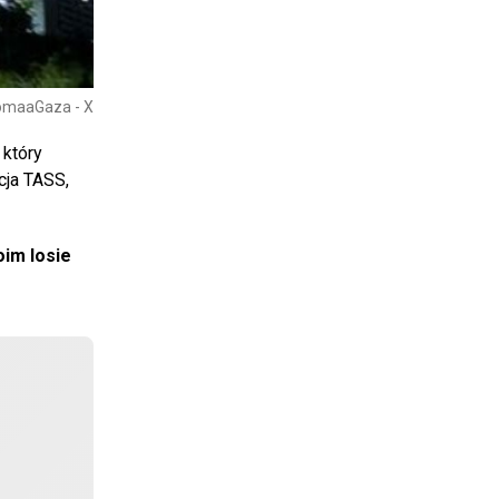
omaaGaza - X
, który
cja TASS,
im losie