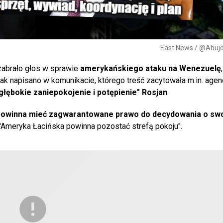
East News / @Abuj
zabrało głos w sprawie
amerykańskiego ataku na Wenezuelę
Jak napisano w komunikacie, którego treść zacytowała m.in. agen
głębokie zaniepokojenie i potępienie" Rosjan
.
owinna mieć zagwarantowane prawo do decydowania o swo
"Ameryka Łacińska powinna pozostać strefą pokoju".