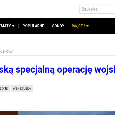
EMATY
POPULARNE
SONDY
WIĘCEJ
WOJSKOWĄ
ską specjalną operację woj
CZONE
WENEZUELA