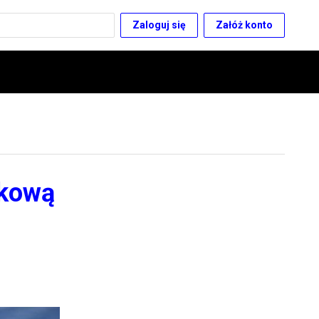
Zaloguj się
Załóż konto
skową