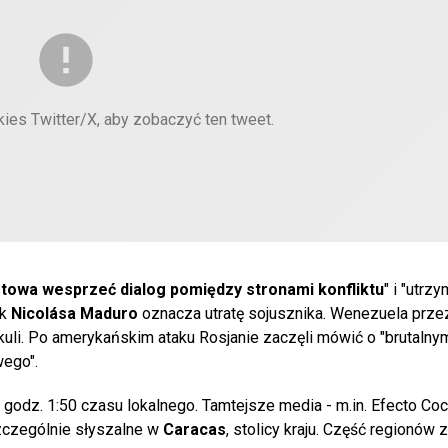
kies Twitter/X, aby zobaczyć ten tweet.
towa wesprzeć dialog pomiędzy stronami konfliktu
" i "utrz
ek
Nicolása Maduro
oznacza utratę sojusznika. Wenezuela przez 
uli. Po amerykańskim ataku Rosjanie zaczęli mówić o "brutalny
wego".
odz. 1:50 czasu lokalnego. Tamtejsze media - m.in. Efecto Cocu
szczególnie słyszalne w
Caracas
, stolicy kraju. Część regionów 