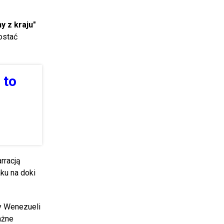
y z kraju"
ostać
 to
rracją
ku na doki
y Wenezueli
ażne