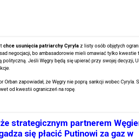
zt
chce usunięcia patriarchy Cyryla
z listy osób objętych ogran
sad negocjacji, bo ambasadorowie mieli omawiać tylko kwestie 
ią polityczną. Jeśli Węgry będą się upierać przy swojej decyzji, 
kcje.
r Orban zapowiadał, że Węgry nie poprą sankcji wobec Cyryla. S
awet od kwestii ograniczeń na ropę.
że strategicznym partnerem Węgier
zgadza się płacić Putinowi za gaz w