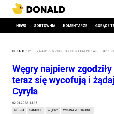
NEWS
SORTOWNIA
KOMENTARZE
GORĄCE T
DONALD
WĘGRY NAJPIERW ZGODZIŁY SIĘ NA UNIJNY PAKIET SANKCJI
Węgry najpierw zgodziły s
teraz się wycofują i żąda
Cyryla
02.06.2022, 13:15
ROSJA
SANKCJE
WĘGRY
WOJNA W UKRAINIE