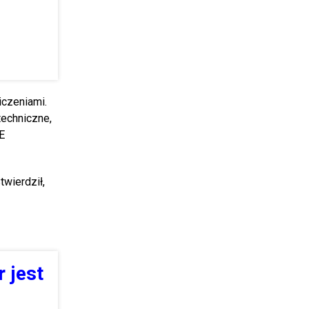
iczeniami.
techniczne,
UE
twierdził,
 jest