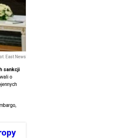
ot. East News
h sankcji
wali o
ojennych
embargo,
ropy