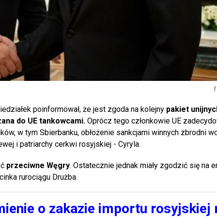
f
edziałek poinformował, że jest zgoda na kolejny
pakiet unijnyc
ana do UE tankowcami.
Oprócz tego członkowie UE zadecydo
ków, w tym Sbierbanku, obłożenie sankcjami winnych zbrodni w
ej i patriarchy cerkwi rosyjskiej - Cyryla.
yć
przeciwne Węgry
. Ostatecznie jednak miały zgodzić się na 
inka rurociągu Drużba.
ienie o zakazie importu rosyjskiej 