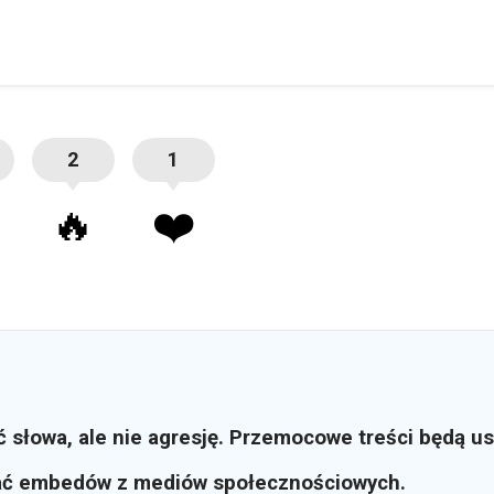
2
1
🔥
❤️
ć słowa, ale nie agresję. Przemocowe treści będą u
ać embedów z mediów społecznościowych.