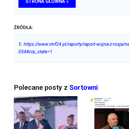
STRONA GŁÓWNA »
ŹRÓDŁA:
1
.
https://www.rmf24.pl/raporty/raport-wojna-z-rosja/n
054#crp_state=1
Polecane posty z
Sortowni