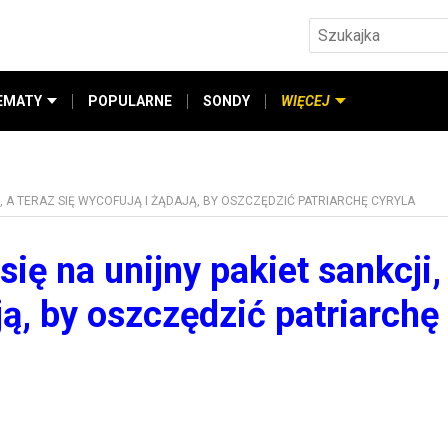
EMATY
POPULARNE
SONDY
WIĘCEJ
, A TERAZ SIĘ WYCOFUJĄ I ŻĄDAJĄ, BY OSZCZĘDZIĆ PATRIARCHĘ CYRYLA
ię na unijny pakiet sankcji,
ją, by oszczędzić patriarchę