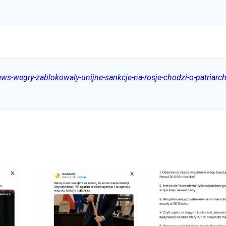
ews-wegry-zablokowaly-unijne-sankcje-na-rosje-chodzi-o-patriarc