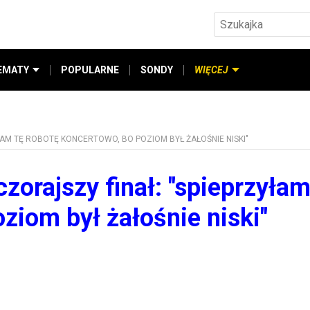
EMATY
POPULARNE
SONDY
WIĘCEJ
AM TĘ ROBOTĘ KONCERTOWO, BO POZIOM BYŁ ŻAŁOŚNIE NISKI"
orajszy finał: "spieprzyłam
ziom był żałośnie niski"