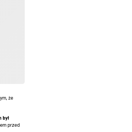
tym, że
 był
zmem przed