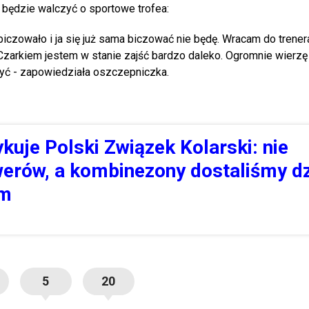
j będzie walczyć o sportowe trofea:
iczowało i ja się już sama biczować nie będę. Wracam do trener
m Czarkiem jestem w stanie zajść bardzo daleko. Ogromnie wierzę
zyć - zapowiedziała oszczepniczka.
ykuje Polski Związek Kolarski: nie
erów, a kombinezony dostaliśmy d
em
5
20