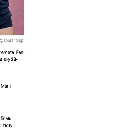
 @sport_tvppl
remeta. Fani
ła się
28-
 Marii
finału.
ć złoty