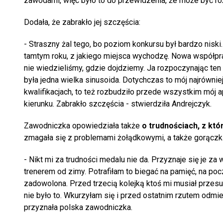
zawodami, więc było to do przewidzenia, że może być różn
Dodała, że zabrakło jej szczęścia:
- Straszny żal tego, bo poziom konkursu był bardzo niski
tamtym roku, z jakiego miejsca wychodzę. Nowa współpra
nie wiedzieliśmy, gdzie dojdziemy. Ja rozpoczynając ten 
była jedna wielka sinusoida. Dotychczas to mój najrówni
kwalifikacjach, to też rozbudziło przede wszystkim mój a
kierunku. Zabrakło szczęścia - stwierdziła Andrejczyk.
Zawodniczka opowiedziała także
o trudnościach, z któ
zmagała się z problemami żołądkowymi, a także gorączk
- Nikt mi za trudności medalu nie da. Przyznaje się je za 
trenerem od zimy. Potrafiłam to biegać na pamięć, na po
zadowolona. Przed trzecią kolejką ktoś mi musiał przesuną
nie było to. Wkurzyłam się i przed ostatnim rzutem odmier
przyznała polska zawodniczka.