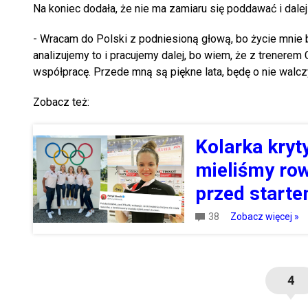
Na koniec dodała, że nie ma zamiaru się poddawać i dale
- Wracam do Polski z podniesioną głową, bo życie mnie b
analizujemy to i pracujemy dalej, bo wiem, że z trenere
współpracę. Przede mną są piękne lata, będę o nie walc
Zobacz też:
Kolarka kryt
mieliśmy row
przed start
38
Zobacz więcej »
4