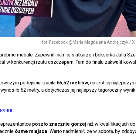
fot. Facebook @Maria Magdalena Andrejczyk / X
ebrne medale. Zapewnili nam je siatkarze i bokserka Julia Sze
l w konkurencji rzutu oszczepem. Tam do finału zakwalifikowa
pierwszym podejściu rzuciła
65,52 metrów
, co jest jej najlepszym
wynosiło 62 metry, a dotychczas jej najlepszy tegoroczny wynik
289900
 reprezentantce
poszło znacznie gorzej
niż w kwalifikacjach do 
tecznie
ósme miejsce
. Warto nadmienić, że w sobotę, by zdoby