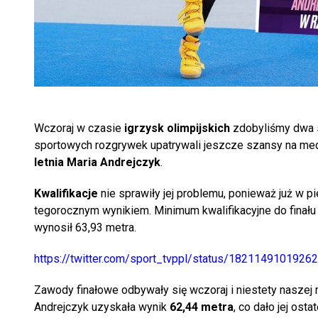
Wczoraj w czasie
igrzysk olimpijskich
zdobyliśmy dwa sr
sportowych rozgrywek upatrywali jeszcze szansy na meda
letnia Maria Andrejczyk
.
Kwalifikacje
nie sprawiły jej problemu, ponieważ już w 
tegorocznym wynikiem. Minimum kwalifikacyjne do finału 
wynosił 63,93 metra.
https://twitter.com/sport_tvppl/status/1821149101926
Zawody finałowe odbywały się wczoraj i niestety naszej
Andrejczyk uzyskała wynik
62,44 metra
, co dało jej osta