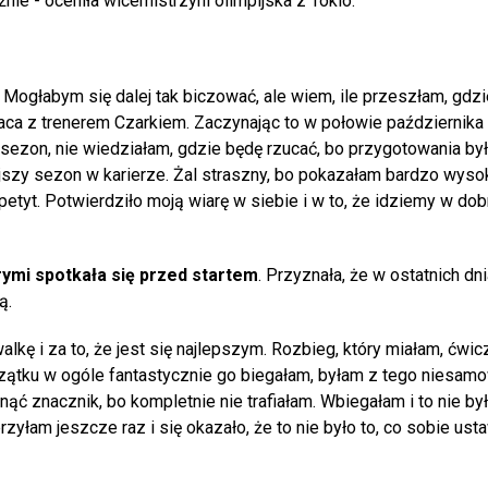
ie - oceniła wicemistrzyni olimpijska z Tokio.
. Mogłabym się dalej tak biczować, ale wiem, ile przeszłam, gdz
ca z trenerem Czarkiem. Zaczynając to w połowie października 
sezon, nie wiedziałam, gdzie będę rzucać, bo przygotowania był
ejszy sezon w karierze. Żal straszny, bo pokazałam bardzo wys
petyt. Potwierdziło moją wiarę w siebie i w to, że idziemy w do
rymi spotkała się przed startem
. Przyznała, że w ostatnich dn
ą.
walkę i za to, że jest się najlepszym. Rozbieg, który miałam, ćwi
czątku w ogóle fantastycznie go biegałam, byłam z tego niesamo
ć znacznik, bo kompletnie nie trafiałam. Wbiegałam i to nie był 
zyłam jeszcze raz i się okazało, że to nie było to, co sobie ust