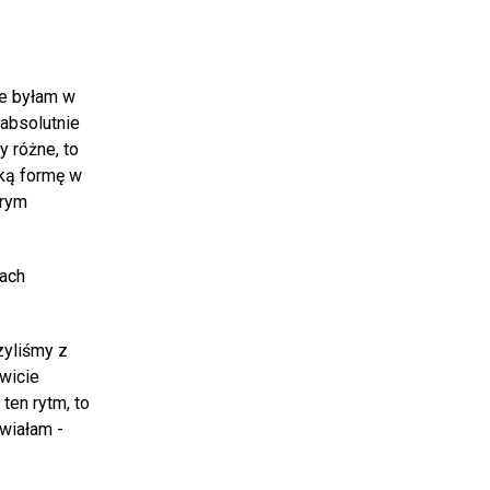
ie byłam w
absolutnie
y różne, to
oką formę w
brym
iach
czyliśmy z
wicie
ten rytm, to
awiałam -