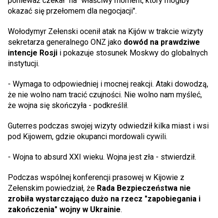
ponieważ czekał "na "właściwy moment, który mógłby
okazać się przełomem dla negocjacji".
Wołodymyr Zełenski ocenił atak na Kijów w trakcie wizyty
sekretarza generalnego ONZ jako
dowód na prawdziwe
intencje Rosji
i pokazuje stosunek Moskwy do globalnych
instytucji.
- Wymaga to odpowiedniej i mocnej reakcji. Ataki dowodzą,
że nie wolno nam tracić czujności. Nie wolno nam myśleć,
że wojna się skończyła - podkreślił.
Guterres podczas swojej wizyty odwiedził kilka miast i wsi
pod Kijowem, gdzie okupanci mordowali cywili.
- Wojna to absurd XXI wieku. Wojna jest zła - stwierdził.
Podczas wspólnej konferencji prasowej w Kijowie z
Zełenskim powiedział, że
Rada Bezpieczeństwa nie
zrobiła wystarczająco dużo na rzecz "zapobiegania i
zakończenia" wojny w Ukrainie
.