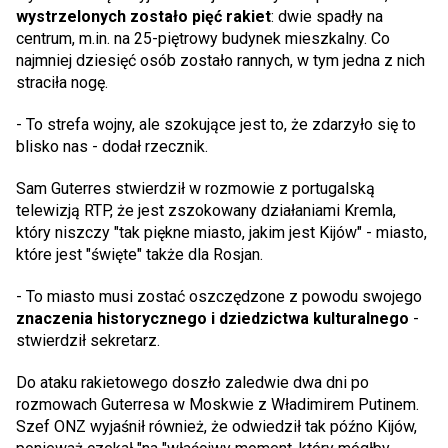
wystrzelonych zostało pięć rakiet
: dwie spadły na
centrum, m.in. na 25-piętrowy budynek mieszkalny. Co
najmniej dziesięć osób zostało rannych, w tym jedna z nich
straciła nogę.
- To strefa wojny, ale szokujące jest to, że zdarzyło się to
blisko nas - dodał rzecznik.
Sam Guterres stwierdził w rozmowie z portugalską
telewizją RTP, że jest zszokowany działaniami Kremla,
który niszczy "tak piękne miasto, jakim jest Kijów" - miasto,
które jest "święte" także dla Rosjan.
- To miasto musi zostać oszczędzone z powodu swojego
znaczenia historycznego i dziedzictwa kulturalnego
-
stwierdził sekretarz.
Do ataku rakietowego doszło zaledwie dwa dni po
rozmowach Guterresa w Moskwie z Władimirem Putinem.
Szef ONZ wyjaśnił również, że odwiedził tak późno Kijów,