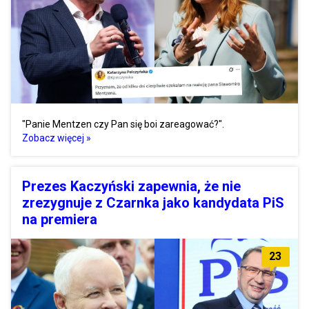
"Panie Mentzen czy Pan się boi zareagować?".
Zobacz więcej »
Prezes Kaczyński zapewnia, że nie
zrezygnuje z Czarnka jako kandydata PiS
na premiera
23