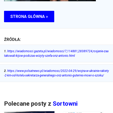
STRONA GŁÓWNA »
ŹRÓDŁA:
1
.
https://wiadomosci.gazeta.pl/wiadomosci/7,114881,28389724,rosjanie-zaa
takowali-kijow-podczas-wizyty-szefa-onz-antonio.html
2
.
https://www.polsatnews.pl/wiadomosc/2022-04-29/wojna-w-ukrainie-rakiety
-2-km-od-hotelu-sekretarza-generalnego-onz-antonio-guterres-mowi-o-szoku/
Polecane posty z
Sortowni