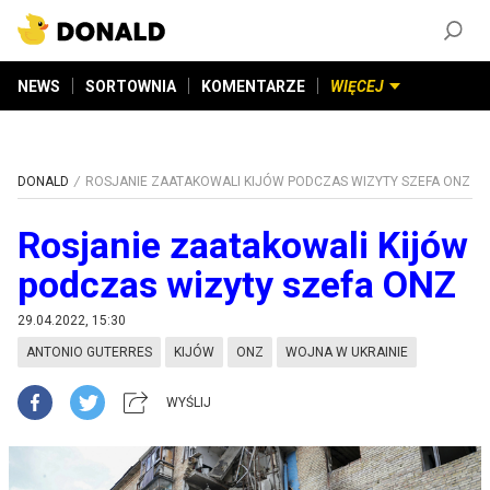
ZAŁÓŻ KONTO
©
2026
DONALD.PL
Wszelkie prawa zastrzeżone
NEWS
SORTOWNIA
KOMENTARZE
WIĘCEJ
DONALD
ROSJANIE ZAATAKOWALI KIJÓW PODCZAS WIZYTY SZEFA ONZ
Rosjanie zaatakowali Kijów
podczas wizyty szefa ONZ
29.04.2022, 15:30
ANTONIO GUTERRES
KIJÓW
ONZ
WOJNA W UKRAINIE
WYŚLIJ