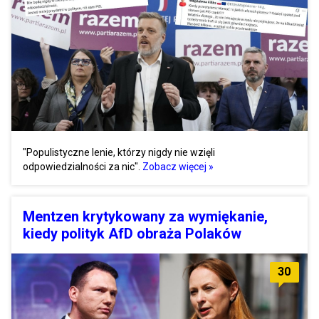
"Populistyczne lenie, którzy nigdy nie wzięli
odpowiedzialności za nic".
Zobacz więcej »
Mentzen krytykowany za wymiękanie,
kiedy polityk AfD obraża Polaków
30