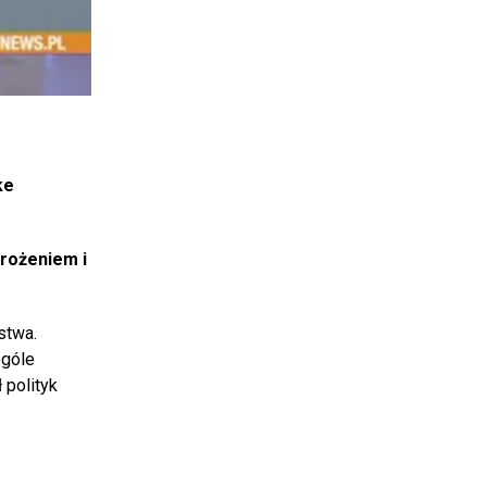
ke
grożeniem i
stwa.
ogóle
 polityk