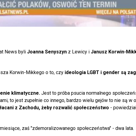
at News byli
Joanna Senyszyn
z Lewicy i
Janusz Korwin-Mik
usza Korwin-Mikkego o to, czy
ideologia LGBT i gender są za
żenie klimatyczne.
Jest to próba psucia normalnego społeczeń
iami, to jest zupełnie co innego, bardzo wielu gejów to nie są w 
płacani z Zachodu, żeby rozwalić społeczeństwo
- powiedział
 miesiące, zaś "zdemoralizowanego społeczeństwa" - dwa lata.