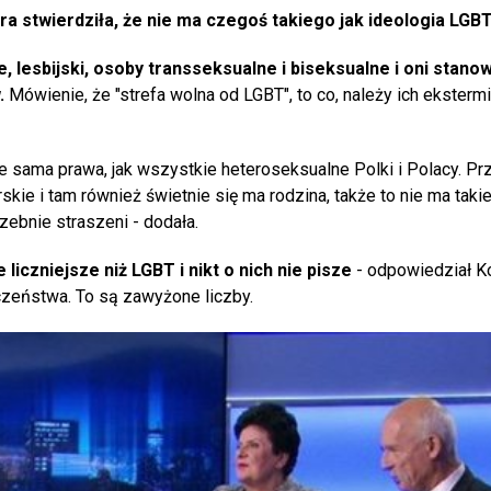
a stwierdziła, że nie ma czegoś takiego jak ideologia LGBT
e, lesbijski, osoby transseksualne i biseksualne i oni stanow
w.
Mówienie, że "strefa wolna od LGBT", to co, należy ich eksterm
ie sama prawa, jak wszystkie heteroseksualne Polki i Polacy. Pr
skie i tam również świetnie się ma rodzina, także to nie ma tak
zebnie straszeni - dodała.
iczniejsze niż LGBT i nikt o nich nie pisze
- odpowiedział Ko
zeństwa. To są zawyżone liczby.