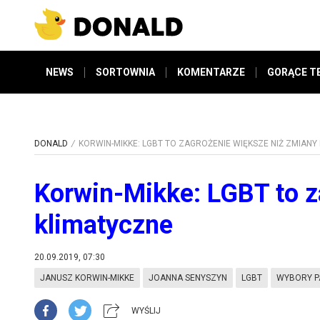
NEWS
SORTOWNIA
KOMENTARZE
GORĄCE T
DONALD
KORWIN-MIKKE: LGBT TO ZAGROŻENIE WIĘKSZE NIŻ ZMIANY
Korwin-Mikke: LGBT to z
klimatyczne
20.09.2019, 07:30
JANUSZ KORWIN-MIKKE
JOANNA SENYSZYN
LGBT
WYBORY P
WYŚLIJ