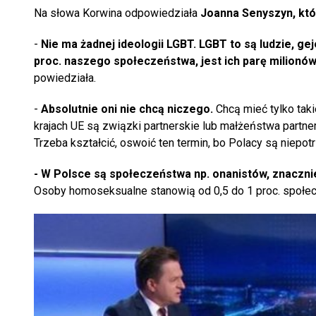
Na słowa Korwina odpowiedziała
Joanna Senyszyn, któr
-
Nie ma żadnej ideologii LGBT. LGBT to są ludzie, gej
proc. naszego społeczeństwa, jest ich parę milionó
powiedziała.
-
Absolutnie oni nie chcą niczego.
Chcą mieć tylko tak
krajach UE są związki partnerskie lub małżeństwa partner
Trzeba kształcić, oswoić ten termin, bo Polacy są niepotr
- W Polsce są społeczeństwa np. onanistów, znacznie l
Osoby homoseksualne stanowią od 0,5 do 1 proc. społec