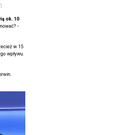
:
ią ok. 10
inować? -
zecież w 15
iego wpływu.
rwin.