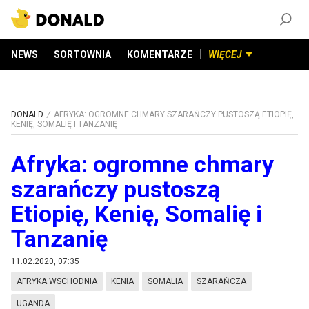
ZAŁÓŻ KONTO
©
2026
DONALD.PL
Wszelkie prawa zastrzeżone
NEWS
SORTOWNIA
KOMENTARZE
WIĘCEJ
DONALD
AFRYKA: OGROMNE CHMARY SZARAŃCZY PUSTOSZĄ ETIOPIĘ,
KENIĘ, SOMALIĘ I TANZANIĘ
Afryka: ogromne chmary
szarańczy pustoszą
Etiopię, Kenię, Somalię i
Tanzanię
11.02.2020, 07:35
AFRYKA WSCHODNIA
KENIA
SOMALIA
SZARAŃCZA
UGANDA