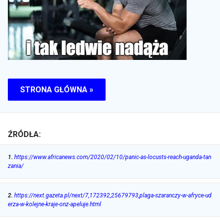
STRONA GŁÓWNA »
ŹRÓDŁA:
1
.
https://www.africanews.com/2020/02/10/panic-as-locusts-reach-uganda-tan
zania/
2
.
https://next.gazeta.pl/next/7,172392,25679793,plaga-szaranczy-w-afryce-ud
erza-w-kolejne-kraje-onz-apeluje.html