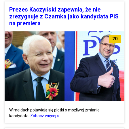
Prezes Kaczyński zapewnia, że nie
zrezygnuje z Czarnka jako kandydata PiS
na premiera
20
W meidach pojawiają się plotki o możliwej zmianie
kandydata.
Zobacz więcej »