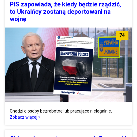
PiS zapowiada, że kiedy będzie rządzić,
to Ukraińcy zostaną deportowani na
wojnę
74
Chodzi o osoby bezrobotne lub pracujące nielegalnie.
Zobacz więcej »