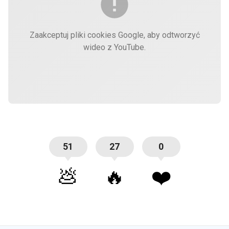
Zaakceptuj pliki cookies Google, aby odtworzyć
wideo z YouTube.
51
27
0
💩
🔥
❤️