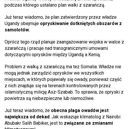
podczas którego ustalano plan walki z szarańczą.
Już teraz wiadomo, że plan zatwierdzony przez władze
Ugandy obejmuje
opryskiwanie dotkniętych obszarów z
samolotów.
Oprócz tego rząd planuje zaangażowanie wojska w walce z
szarańczą i pracuje nad transgranicznymi umowami
dotyczącymi oprysków między Ugandą a Kenią.
Problem z walką z szarańczą ma też Somalia. Władze nie
mogą jednak zarządzić oprysków we wszystkich
miejscach, w których pojawiały się owady, ponieważ część
z nich znajduje się na terenach kontrolowanych przez
islamistyczną milicję Asz-Szabab. To sprawia, że opryski z
powietrza są niebezpieczne lub niemożliwe.
Już teraz wiadomo, że
obecna plaga owadów jest
największa od dekad
. Jak wskazuje klimatolog z Nairobi
Abubakr Salih Babiker, jest to
związane ze zmianami