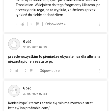
to nie było żadne ejłaj tylko jakiś Rule-Based Machine
Translation. Wklejałem do tego fragmenty Ulissesa, po
przeczytaniu tego, co to wypluło, ze śmiechu przez
tydzień do siebie dochodziłem.
Odpowiedz »
0
0
Gość
30.05.2026 09:39
przede wszystkim to pieniadze obywateli sa dla altmana
niezastapione. reszta to pr.
Odpowiedz »
10
0
Gość
30.05.2026 07:54
Koniec hype'u teraz zacznie się minimalizowanie strat
https://
isaiprofitable.com/