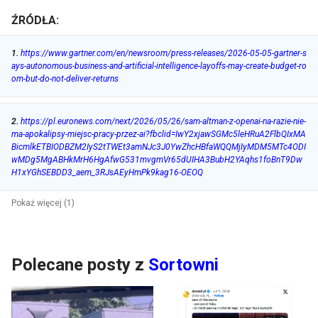
ŹRÓDŁA:
1
.
https://www.gartner.com/en/newsroom/press-releases/2026-05-05-gartner-s
ays-autonomous-business-and-artificial-intelligence-layoffs-may-create-budget-ro
om-but-do-not-deliver-returns
2
.
https://pl.euronews.com/next/2026/05/26/sam-altman-z-openai-na-razie-nie-
ma-apokalipsy-miejsc-pracy-przez-ai?fbclid=IwY2xjawSGMc5leHRuA2FlbQIxMA
BicmlkETBIODBZM2IyS2tTWEt3amNJc3J0YwZhcHBfaWQQMjIyMDM5MTc4ODI
wMDg5MgABHkMrH6HgAfwG531mvgmVr65dUIHA3BubH2YAqhs1foBnT9Dw
H1xYGhSEBDD3_aem_3RJsAEyHmPk9kag16-OEOQ
Pokaż więcej (1)
Polecane posty z
Sortowni