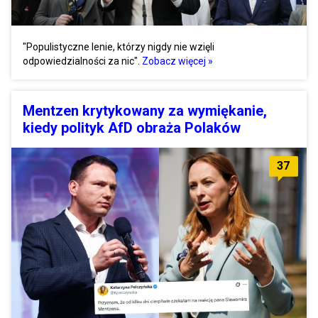
"Populistyczne lenie, którzy nigdy nie wzięli
odpowiedzialności za nic".
Zobacz więcej »
Mentzen krytykowany za wymiękanie,
kiedy polityk AfD obraża Polaków
37