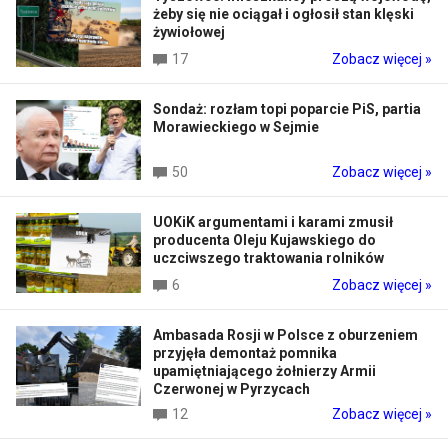
żeby się nie ociągał i ogłosił stan klęski
żywiołowej
17
Zobacz więcej »
Sondaż: rozłam topi poparcie PiS, partia
Morawieckiego w Sejmie
50
Zobacz więcej »
UOKiK argumentami i karami zmusił
producenta Oleju Kujawskiego do
uczciwszego traktowania rolników
6
Zobacz więcej »
Ambasada Rosji w Polsce z oburzeniem
przyjęła demontaż pomnika
upamiętniającego żołnierzy Armii
Czerwonej w Pyrzycach
12
Zobacz więcej »