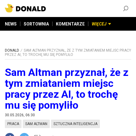
ZAŁÓŻ KONTO
©
2026
DONALD.PL
Wszelkie prawa zastrzeżone
NEWS
SORTOWNIA
KOMENTARZE
WIĘCEJ
DONALD
SAM ALTMAN PRZYZNAŁ, ŻE Z TYM ZMIATANIEM MIEJSC PRACY
PRZEZ AI, TO TROCHĘ MU SIĘ POMYLIŁO
Sam Altman przyznał, że z
tym zmiataniem miejsc
pracy przez AI, to trochę
mu się pomyliło
30.05.2026, 06:30
PRACA
SAM ALTMAN
SZTUCZNA INTELIGENCJA