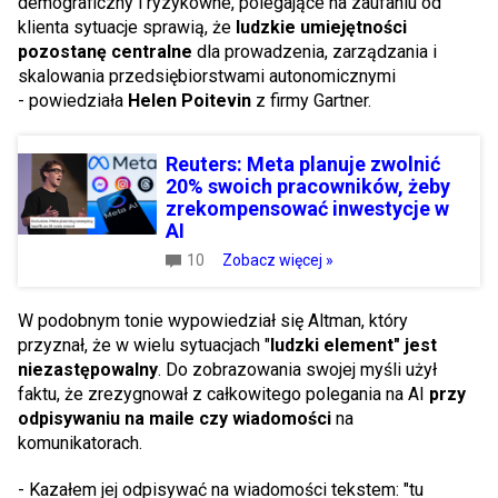
demograficzny i ryzykowne, polegające na zaufaniu od
klienta sytuacje sprawią, że
ludzkie umiejętności
pozostanę centralne
dla prowadzenia, zarządzania i
skalowania przedsiębiorstwami autonomicznymi
- powiedziała
Helen Poitevin
z firmy Gartner.
Reuters: Meta planuje zwolnić
20% swoich pracowników, żeby
zrekompensować inwestycje w
AI
10
Zobacz więcej »
W podobnym tonie wypowiedział się Altman, który
przyznał, że w wielu sytuacjach "
ludzki element" jest
niezastępowalny
. Do zobrazowania swojej myśli użył
faktu, że zrezygnował z całkowitego polegania na AI
przy
odpisywaniu na maile czy wiadomości
na
komunikatorach.
- Kazałem jej odpisywać na wiadomości tekstem: "tu