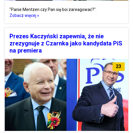
"Panie Mentzen czy Pan się boi zareagować?".
Zobacz więcej »
Prezes Kaczyński zapewnia, że nie
zrezygnuje z Czarnka jako kandydata PiS
na premiera
23