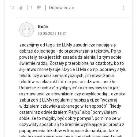
Odpowiedz »
12
1
Gość
30.05.2026 18:31
zacznijmy od tego, że LLMy zasadniczo nadają się
dobrze do jednego - do przetwarzania tekstów. Po to
powstały, taka jest ich zasada działania, i z tym sobie
świetnie radzą. Zostały przerobione na czatboty, bo to
się łatwo monetyzuje. Użycie LLMa do np. poprawy stylu
tekstu czy analiz semantycznych, przetwarzania
tekstów na ekstrakt itd. nie jest ani dziwne, ani złe.
Robienie z nich >>"myślących" rozmówców<< to jak
rozmawianie ze słownikiem czy encyklopedią... oznaka
zaburzeń :) LLMy regularnie napiszą ci, że "wczoraj
widziałem człowieka ubranego w ten sposób", "kiedy
ostatni raz odwiedzałem Paryż" albo "pomyślałem
sobie, że to mógłby być dobry pomysł", pomimo że w
oczywisty sposób są to brednie wynikające po prostu z
papugowania tekstów w korpusie do nauki, bo takie
teksty często się pojawiają w ludzkich wypowiedziach.