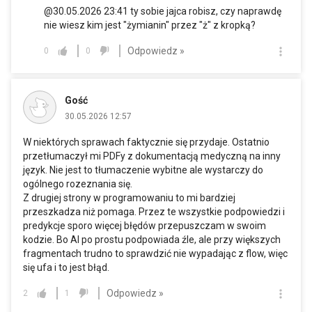
@30.05.2026 23:41 ty sobie jajca robisz, czy naprawdę
nie wiesz kim jest "żymianin" przez "ż" z kropką?
Odpowiedz »
0
0
Gość
30.05.2026 12:57
W niektórych sprawach faktycznie się przydaje. Ostatnio
przetłumaczył mi PDFy z dokumentacją medyczną na inny
język. Nie jest to tłumaczenie wybitne ale wystarczy do
ogólnego rozeznania się.
Z drugiej strony w programowaniu to mi bardziej
przeszkadza niż pomaga. Przez te wszystkie podpowiedzi i
predykcje sporo więcej błędów przepuszczam w swoim
kodzie. Bo AI po prostu podpowiada źle, ale przy większych
fragmentach trudno to sprawdzić nie wypadając z flow, więc
się ufa i to jest błąd.
Odpowiedz »
2
1