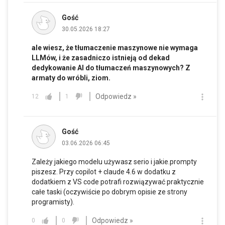
Gość
30.05.2026 18:27
ale wiesz, że tłumaczenie maszynowe nie wymaga
LLMów, i że zasadniczo istnieją od dekad
dedykowanie AI do tłumaczeń maszynowych? Z
armaty do wróbli, ziom.
Odpowiedz »
12
1
Gość
03.06.2026 06:45
Zależy jakiego modelu używasz serio i jakie.prompty
piszesz. Przy copilot + claude 4.6 w dodatku z
dodatkiem z VS code potrafi rozwiązywać praktycznie
całe taski (oczywiście po dobrym opisie ze strony
programisty).
Odpowiedz »
0
0