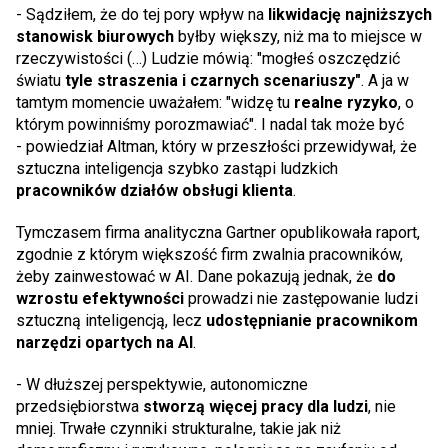
- Sądziłem, że do tej pory wpływ na
likwidację najniższych
stanowisk biurowych
byłby większy, niż ma to miejsce w
rzeczywistości (…) Ludzie mówią: "mogłeś oszczędzić
światu
tyle straszenia i czarnych scenariuszy"
. A ja w
tamtym momencie uważałem: "widzę tu
realne ryzyko
, o
którym powinniśmy porozmawiać". I nadal tak może być
- powiedział Altman, który w przeszłości przewidywał, że
sztuczna inteligencja szybko zastąpi ludzkich
pracowników działów obsługi klienta
.
Tymczasem firma analityczna Gartner opublikowała raport,
zgodnie z którym większość firm zwalnia pracowników,
żeby zainwestować w AI. Dane pokazują jednak, że
do
wzrostu efektywności
prowadzi nie zastępowanie ludzi
sztuczną inteligencją, lecz
udostępnianie pracownikom
narzędzi opartych na AI
.
- W dłuższej perspektywie, autonomiczne
przedsiębiorstwa
stworzą więcej pracy dla ludzi
, nie
mniej. Trwałe czynniki strukturalne, takie jak niż