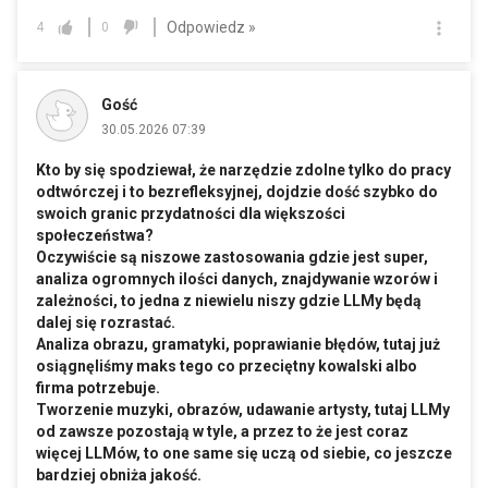
Odpowiedz »
4
0
Gość
30.05.2026 07:39
Kto by się spodziewał, że narzędzie zdolne tylko do pracy
odtwórczej i to bezrefleksyjnej, dojdzie dość szybko do
swoich granic przydatności dla większości
społeczeństwa?
Oczywiście są niszowe zastosowania gdzie jest super,
analiza ogromnych ilości danych, znajdywanie wzorów i
zależności, to jedna z niewielu niszy gdzie LLMy będą
dalej się rozrastać.
Analiza obrazu, gramatyki, poprawianie błędów, tutaj już
osiągnęliśmy maks tego co przeciętny kowalski albo
firma potrzebuje.
Tworzenie muzyki, obrazów, udawanie artysty, tutaj LLMy
od zawsze pozostają w tyle, a przez to że jest coraz
więcej LLMów, to one same się uczą od siebie, co jeszcze
bardziej obniża jakość.