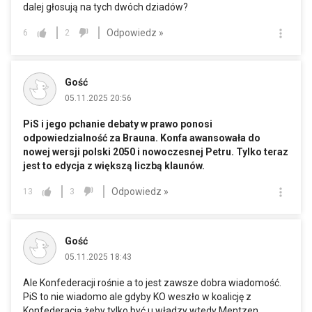
dalej głosują na tych dwóch dziadów?
Odpowiedz »
6
2
Gość
05.11.2025 20:56
PiS i jego pchanie debaty w prawo ponosi
odpowiedzialność za Brauna. Konfa awansowała do
nowej wersji polski 2050 i nowoczesnej Petru. Tylko teraz
jest to edycja z większą liczbą klaunów.
Odpowiedz »
13
3
Gość
05.11.2025 18:43
Ale Konfederacji rośnie a to jest zawsze dobra wiadomość.
PiS to nie wiadomo ale gdyby KO weszło w koalicję z
Konfederacją żeby tylko być u władzy wtedy Mentzen