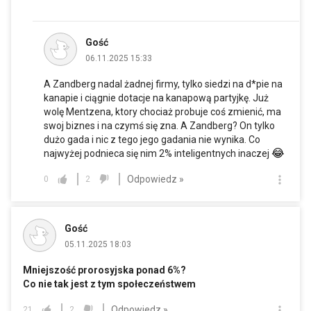
Gość
06.11.2025 15:33
A Zandberg nadal żadnej firmy, tylko siedzi na d*pie na
kanapie i ciągnie dotacje na kanapową partyjkę. Już
wolę Mentzena, ktory chociaż probuje coś zmienić, ma
swoj biznes i na czymś się zna. A Zandberg? On tylko
dużo gada i nic z tego jego gadania nie wynika. Co
😂
najwyżej podnieca się nim 2% inteligentnych inaczej
Odpowiedz »
0
2
Gość
05.11.2025 18:03
Mniejszość prorosyjska ponad 6%?
Co nie tak jest z tym społeczeństwem
Odpowiedz »
21
2