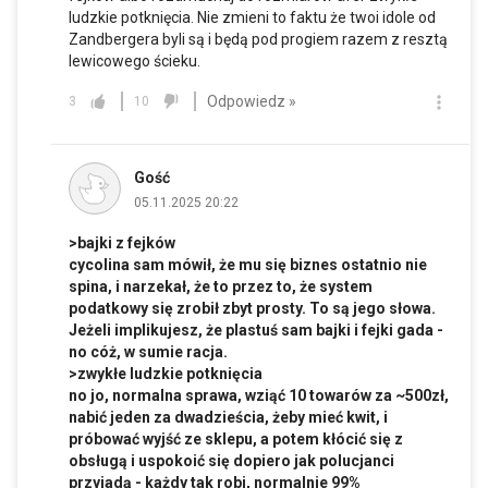
ludzkie potknięcia. Nie zmieni to faktu że twoi idole od
Zandbergera byli są i będą pod progiem razem z resztą
lewicowego ścieku.
Odpowiedz »
3
10
Gość
05.11.2025 20:22
>bajki z fejków
cycolina sam mówił, że mu się biznes ostatnio nie
spina, i narzekał, że to przez to, że system
podatkowy się zrobił zbyt prosty. To są jego słowa.
Jeżeli implikujesz, że plastuś sam bajki i fejki gada -
no cóż, w sumie racja.
>zwykłe ludzkie potknięcia
no jo, normalna sprawa, wziąć 10 towarów za ~500zł,
nabić jeden za dwadzieścia, żeby mieć kwit, i
próbować wyjść ze sklepu, a potem kłócić się z
obsługą i uspokoić się dopiero jak polucjanci
przyjadą - każdy tak robi, normalnie 99%