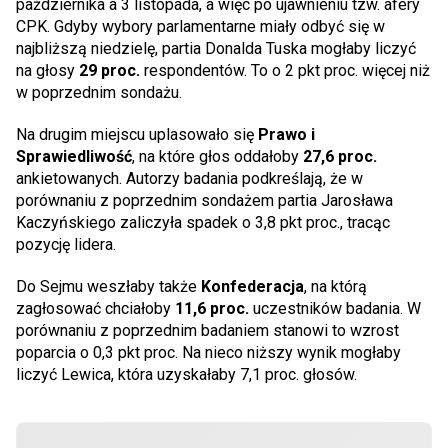
października a 3 listopada, a więc po ujawnieniu tzw. afery
CPK. Gdyby wybory parlamentarne miały odbyć się w
najbliższą niedzielę, partia Donalda Tuska mogłaby liczyć
na głosy
29 proc.
respondentów. To o 2 pkt proc. więcej niż
w poprzednim sondażu.
Na drugim miejscu uplasowało się
Prawo i
Sprawiedliwość
, na które głos oddałoby
27,6 proc.
ankietowanych. Autorzy badania podkreślają, że w
porównaniu z poprzednim sondażem partia Jarosława
Kaczyńskiego zaliczyła spadek o 3,8 pkt proc., tracąc
pozycję lidera.
Do Sejmu weszłaby także
Konfederacja
, na którą
zagłosować chciałoby
11,6 proc.
uczestników badania. W
porównaniu z poprzednim badaniem stanowi to wzrost
poparcia o 0,3 pkt proc. Na nieco niższy wynik mogłaby
liczyć Lewica, która uzyskałaby 7,1 proc. głosów.