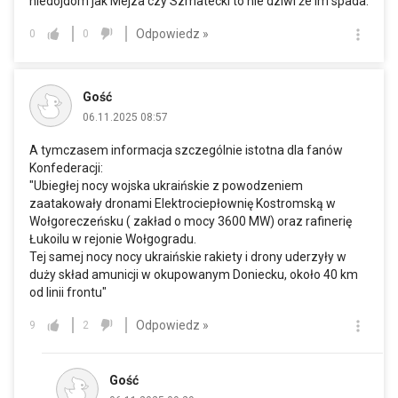
niedojdom jak Mejza czy Szmatecki to nie dziwi że im spada.
Odpowiedz »
0
0
Gość
06.11.2025 08:57
A tymczasem informacja szczególnie istotna dla fanów
Konfederacji:
"Ubiegłej nocy wojska ukraińskie z powodzeniem
zaatakowały dronami Elektrociepłownię Kostromską w
Wołgoreczeńsku ( zakład o mocy 3600 MW) oraz rafinerię
Łukoilu w rejonie Wołgogradu.
Tej samej nocy nocy ukraińskie rakiety i drony uderzyły w
duży skład amunicji w okupowanym Doniecku, około 40 km
od linii frontu"
Odpowiedz »
9
2
Gość