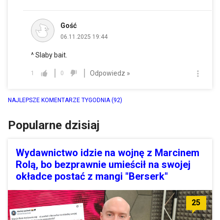
Gość
06.11.2025 19:44
^ Slaby bait.
Odpowiedz »
1
0
NAJLEPSZE KOMENTARZE TYGODNIA
(92)
Popularne dzisiaj
Wydawnictwo idzie na wojnę z Marcinem
Rolą, bo bezprawnie umieścił na swojej
okładce postać z mangi "Berserk"
25