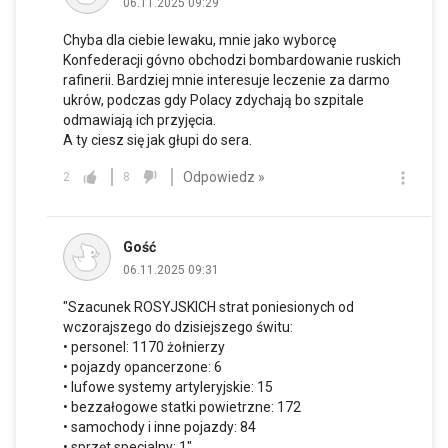
06.11.2025 09:29
Chyba dla ciebie lewaku, mnie jako wyborcę
Konfederacji góvno obchodzi bombardowanie ruskich
rafinerii. Bardziej mnie interesuje leczenie za darmo
ukrów, podczas gdy Polacy zdychają bo szpitale
odmawiają ich przyjęcia.
A ty ciesz się jak głupi do sera.
Odpowiedz »
2
8
Gość
06.11.2025 09:31
"Szacunek ROSYJSKICH strat poniesionych od
wczorajszego do dzisiejszego świtu:
• personel: 1170 żołnierzy
• pojazdy opancerzone: 6
• lufowe systemy artyleryjskie: 15
• bezzałogowe statki powietrzne: 172
• samochody i inne pojazdy: 84
• sprzęt specjalny: 1"