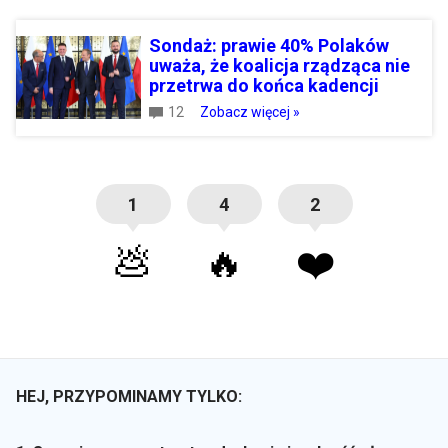
Sondaż: prawie 40% Polaków
uważa, że koalicja rządząca nie
przetrwa do końca kadencji
12
Zobacz więcej »
1
4
2
💩
🔥
❤️
HEJ, PRZYPOMINAMY TYLKO: