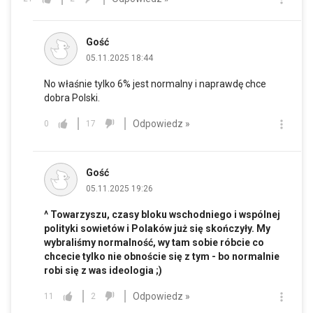
Gość
05.11.2025 18:44
No właśnie tylko 6% jest normalny i naprawdę chce
dobra Polski.
Odpowiedz »
0
17
Gość
05.11.2025 19:26
^ Towarzyszu, czasy bloku wschodniego i wspólnej
polityki sowietów i Polaków już się skończyły. My
wybraliśmy normalność, wy tam sobie róbcie co
chcecie tylko nie obnoście się z tym - bo normalnie
robi się z was ideologia ;)
Odpowiedz »
11
2