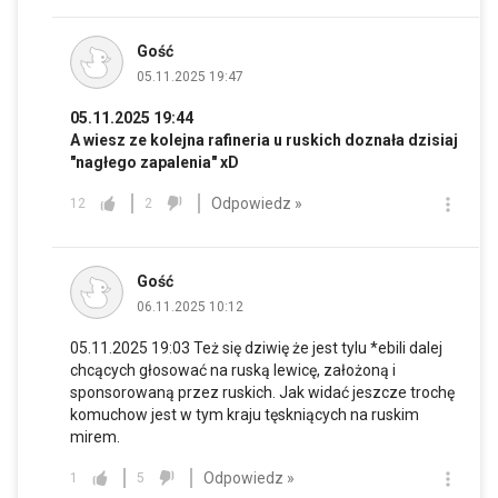
Gość
05.11.2025 19:47
05.11.2025 19:44
A wiesz ze kolejna rafineria u ruskich doznała dzisiaj
"nagłego zapalenia" xD
Odpowiedz »
12
2
Gość
06.11.2025 10:12
05.11.2025 19:03 Też się dziwię że jest tylu *ebili dalej
chcących głosować na ruską lewicę, założoną i
sponsorowaną przez ruskich. Jak widać jeszcze trochę
komuchow jest w tym kraju tęskniących na ruskim
mirem.
Odpowiedz »
1
5