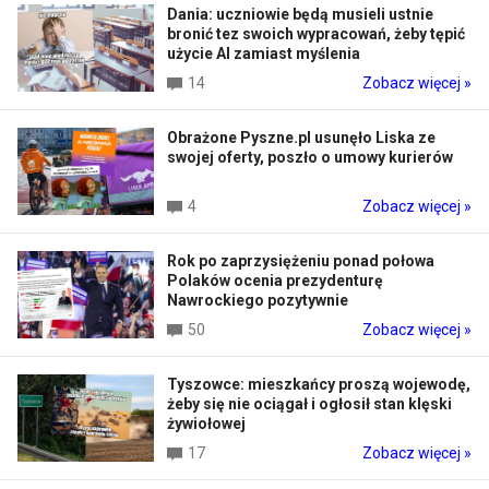
Dania: uczniowie będą musieli ustnie
bronić tez swoich wypracowań, żeby tępić
użycie AI zamiast myślenia
14
Zobacz więcej »
Obrażone Pyszne.pl usunęło Liska ze
swojej oferty, poszło o umowy kurierów
4
Zobacz więcej »
Rok po zaprzysiężeniu ponad połowa
Polaków ocenia prezydenturę
Nawrockiego pozytywnie
50
Zobacz więcej »
Tyszowce: mieszkańcy proszą wojewodę,
żeby się nie ociągał i ogłosił stan klęski
żywiołowej
17
Zobacz więcej »