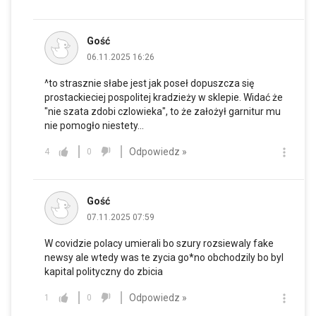
Gość
06.11.2025 16:26
^to strasznie słabe jest jak poseł dopuszcza się
prostackieciej pospolitej kradzieży w sklepie. Widać że
"nie szata zdobi czlowieka", to że założył garnitur mu
nie pomogło niestety...
Odpowiedz »
4
0
Gość
07.11.2025 07:59
W covidzie polacy umierali bo szury rozsiewaly fake
newsy ale wtedy was te zycia go*no obchodzily bo byl
kapital polityczny do zbicia
Odpowiedz »
1
0