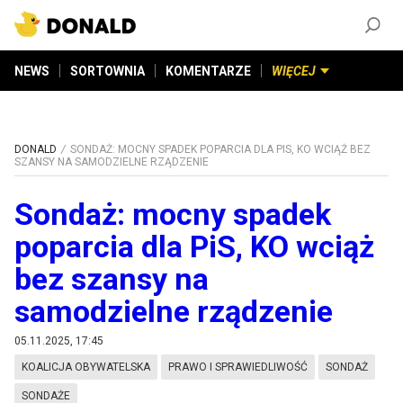
ZAŁÓŻ KONTO
©
2026
DONALD.PL
Wszelkie prawa zastrzeżone
NEWS
SORTOWNIA
KOMENTARZE
WIĘCEJ
DONALD
SONDAŻ: MOCNY SPADEK POPARCIA DLA PIS, KO WCIĄŻ BEZ
SZANSY NA SAMODZIELNE RZĄDZENIE
Sondaż: mocny spadek
poparcia dla PiS, KO wciąż
bez szansy na
samodzielne rządzenie
05.11.2025, 17:45
KOALICJA OBYWATELSKA
PRAWO I SPRAWIEDLIWOŚĆ
SONDAŻ
SONDAŻE