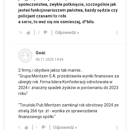
społeczeństwa, zwykłe potknięcie, szczególnie jak
jesteś funkcjonariuszem państwa, każdy sędzia czy
policjant czasami to robi.
a serio, to weź się nie ośmieszaj, d*bilu.
Odpowiedz »
14
2
Gość
06.11.2025 14:56
2 firmy, i obydwie jakos tak marnie...
"Grupa Mentzen S.A. przedstawiła wyniki finansowe za
ubiegły rok. Firma lidera Konfederacji odnotowała w
2024 r. znaczny spadek zysków w porównaniu do 2023
roku"
.
"Toruński Pub Mentzen zamknął rok obrotowy 2024 ze
stratą 266 tys. zł - wynika ze sprawozdania
finansowego spółki."
Odpowiedz »
6
1