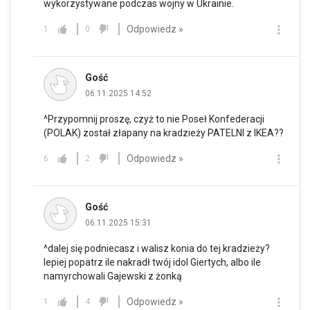
wykorzystywane podczas wojny w Ukrainie.
Odpowiedz »
1
0
Gość
06.11.2025 14:52
^Przypomnij proszę, czyż to nie Poseł Konfederacji
(POLAK) został złapany na kradzieży PATELNI z IKEA??
Odpowiedz »
6
2
Gość
06.11.2025 15:31
^dalej się podniecasz i walisz konia do tej kradzieży?
lepiej popatrz ile nakradł twój idol Giertych, albo ile
namyrchowali Gajewski z żonką
Odpowiedz »
1
4