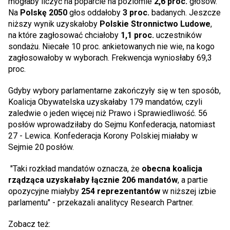
mogłaby liczyć na poparcie na poziomie
2,6 proc.
głosów.
Na
Polskę 2050
głos oddałoby
3 proc.
badanych. Jeszcze
niższy wynik uzyskałoby
Polskie Stronnictwo Ludowe
,
na które zagłosować chciałoby
1,1 proc.
uczestników
sondażu. Niecałe 10 proc. ankietowanych nie wie, na kogo
zagłosowałoby w wyborach. Frekwencja wyniosłaby 69,3
proc.
Gdyby wybory parlamentarne zakończyły się w ten sposób,
Koalicja Obywatelska uzyskałaby 179 mandatów, czyli
zaledwie o jeden więcej niż Prawo i Sprawiedliwość. 56
posłów wprowadziłaby do Sejmu Konfederacja, natomiast
27 - Lewica. Konfederacja Korony Polskiej miałaby w
Sejmie 20 posłów.
"Taki rozkład mandatów oznacza, że
obecna koalicja
rządząca uzyskałaby łącznie 206 mandatów
, a partie
opozycyjne miałyby
254 reprezentantów
w niższej izbie
parlamentu" - przekazali analitycy Research Partner.
Zobacz też: