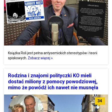
Książka Roli jest pełna antysemickich stereotypów i teorii
spiskowych.
Zobacz więcej »
Rodzina i znajomi polityczki KO mieli
dostać miliony z pomocy powodziowej,
mimo że powódź ich nawet nie musnęła
34