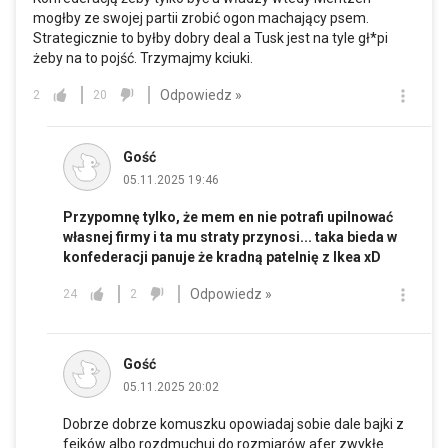
mogłby ze swojej partii zrobić ogon machający psem.
Strategicznie to byłby dobry deal a Tusk jest na tyle gł*pi
żeby na to pojść. Trzymajmy kciuki.
Odpowiedz »
2
20
Gość
05.11.2025 19:46
Przypomnę tylko, że mem en nie potrafi upilnować
własnej firmy i ta mu straty przynosi... taka bieda w
konfederacji panuje że kradną patelnię z Ikea xD
Odpowiedz »
24
2
Gość
05.11.2025 20:02
Dobrze dobrze komuszku opowiadaj sobie dale bajki z
fejków albo rozdmuchuj do rozmiarów afer zwykłe