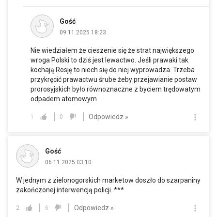
Gość
09.11.2025 18:23
Nie wiedziałem że cieszenie się że strat największego
wroga Polski to dziś jest lewactwo. Jeśli prawaki tak
kochają Rosję to niech się do niej wyprowadza. Trzeba
przykręcić prawactwu śrube żeby przejawianie postaw
prorosyjskich było równoznaczne z byciem trędowatym
odpadem atomowym
Odpowiedz »
1
0
Gość
06.11.2025 03:10
W jednym z zielonogorskich marketow doszło do szarpaniny
zakończonej interwencją policji. ***
Odpowiedz »
2
6