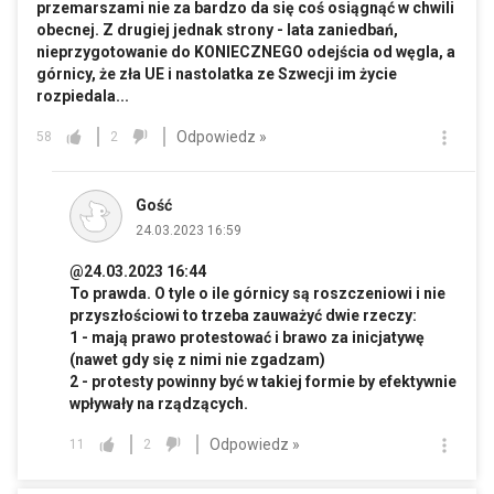
przemarszami nie za bardzo da się coś osiągnąć w chwili
obecnej. Z drugiej jednak strony - lata zaniedbań,
nieprzygotowanie do KONIECZNEGO odejścia od węgla, a
górnicy, że zła UE i nastolatka ze Szwecji im życie
rozpiedala...
Odpowiedz »
58
2
Gość
24.03.2023 16:59
@24.03.2023 16:44
To prawda. O tyle o ile górnicy są roszczeniowi i nie
przyszłościowi to trzeba zauważyć dwie rzeczy:
1 - mają prawo protestować i brawo za inicjatywę
(nawet gdy się z nimi nie zgadzam)
2 - protesty powinny być w takiej formie by efektywnie
wpływały na rządzących.
Odpowiedz »
11
2