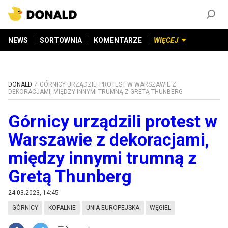
ZAŁÓŻ KONTO
©
2026
DONALD.PL
Wszelkie prawa zastrzeżone
NEWS
SORTOWNIA
KOMENTARZE
WIĘCEJ
DONALD
GÓRNICY URZĄDZILI PROTEST W WARSZAWIE Z
DEKORACJAMI, MIĘDZY INNYMI TRUMNĄ Z GRETĄ THUNBERG
Górnicy urządzili protest w
Warszawie z dekoracjami,
między innymi trumną z
Gretą Thunberg
24.03.2023, 14:45
GÓRNICY
KOPALNIE
UNIA EUROPEJSKA
WĘGIEL