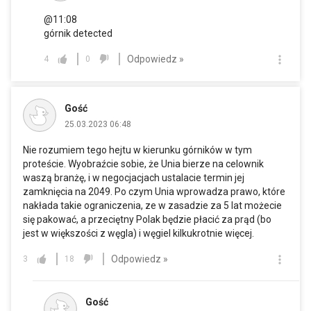
@11:08
górnik detected
Odpowiedz »
4
0
Gość
25.03.2023 06:48
Nie rozumiem tego hejtu w kierunku górników w tym
proteście. Wyobraźcie sobie, że Unia bierze na celownik
waszą branżę, i w negocjacjach ustalacie termin jej
zamknięcia na 2049. Po czym Unia wprowadza prawo, które
nakłada takie ograniczenia, ze w zasadzie za 5 lat możecie
się pakować, a przeciętny Polak będzie płacić za prąd (bo
jest w większości z węgla) i węgiel kilkukrotnie więcej.
Odpowiedz »
3
18
Gość