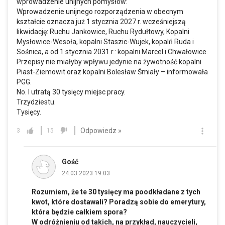
wprowadzenie unijnych pomysłów:
Wprowadzenie unijnego rozporządzenia w obecnym
kształcie oznacza już 1 stycznia 2027 r. wcześniejszą
likwidację: Ruchu Jankowice, Ruchu Rydułtowy, Kopalni
Mysłowice-Wesoła, kopalni Staszic-Wujek, kopalń Ruda i
Sośnica, a od 1 stycznia 2031 r.: kopalni Marcel i Chwałowice.
Przepisy nie miałyby wpływu jedynie na żywotność kopalni
Piast-Ziemowit oraz kopalni Bolesław Śmiały – informowała
PGG.
No. I utratą 30 tysięcy miejsc pracy.
Trzydziestu.
Tysięcy.
Odpowiedz »
3
15
Gość
24.03.2023 19:03
Rozumiem, że te 30 tysięcy ma poodkładane z tych
kwot, które dostawali? Poradzą sobie do emerytury,
która będzie całkiem spora?
W odróżnieniu od takich, na przykład, nauczycieli,