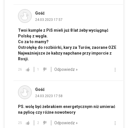
Gość
24.03.2023 17:57
Twoi kumple z PiS mieli już 8 lat żeby wyciągnąć
Polskę z węgla.
Co za to mamy?
Ostrołękę do rozbiórki, kary za Turów, zaorane OZE
Najważniejsze że kabzy napchane przy imporcie z
Rosji.
Odpowiedz »
26
1
Gość
24.03.2023 17:58
PS. wolę być żebrakiem energetycznym niż umierać
na pylicę czy różne nowotwory
Odpowiedz »
25
2