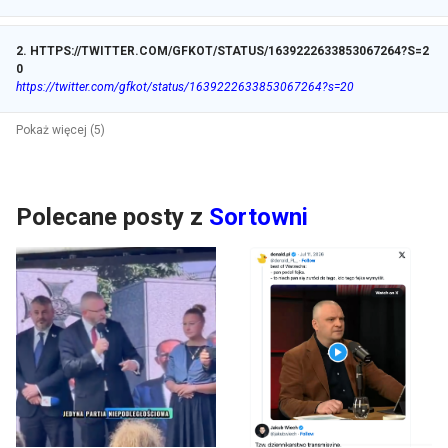
2
.
HTTPS://TWITTER.COM/GFKOT/STATUS/1639222633853067264?S=2
0
https://twitter.com/gfkot/status/1639222633853067264?s=20
Pokaż więcej (5)
Polecane posty z
Sortowni