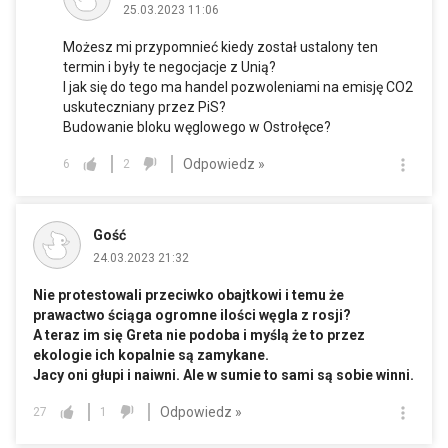
25.03.2023 11:06
Możesz mi przypomnieć kiedy został ustalony ten
termin i były te negocjacje z Unią?
I jak się do tego ma handel pozwoleniami na emisję CO2
uskuteczniany przez PiS?
Budowanie bloku węglowego w Ostrołęce?
Odpowiedz »
6
2
Gość
24.03.2023 21:32
Nie protestowali przeciwko obajtkowi i temu że
prawactwo ściąga ogromne ilości węgla z rosji?
A teraz im się Greta nie podoba i myślą że to przez
ekologie ich kopalnie są zamykane.
Jacy oni głupi i naiwni. Ale w sumie to sami są sobie winni.
Odpowiedz »
27
1