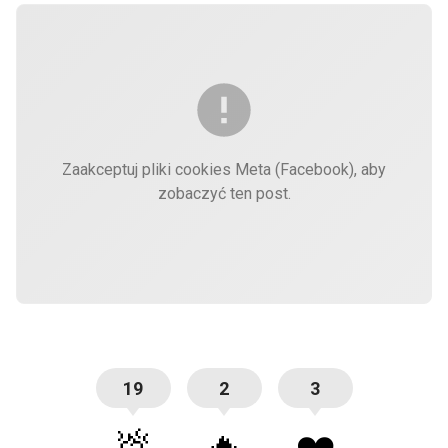
Zaakceptuj pliki cookies Meta (Facebook), aby
zobaczyć ten post.
19
2
3
💩
🔥
❤️