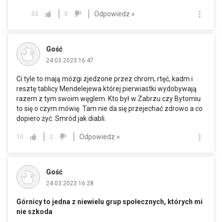
Odpowiedz »
33
0
Gość
24.03.2023 16:47
Ci tyle to mają mózgi zjedzone przez chrom, rtęć, kadm i
resztę tablicy Mendelejewa której pierwiastki wydobywają
razem z tym swoim węglem. Kto był w Zabrzu czy Bytomiu
to się o czym mówię. Tam nie da się przejechać zdrowo a co
dopiero żyć. Smród jak diabli.
Odpowiedz »
10
2
Gość
24.03.2023 16:28
Górnicy to jedna z niewielu grup społecznych, których mi
nie szkoda