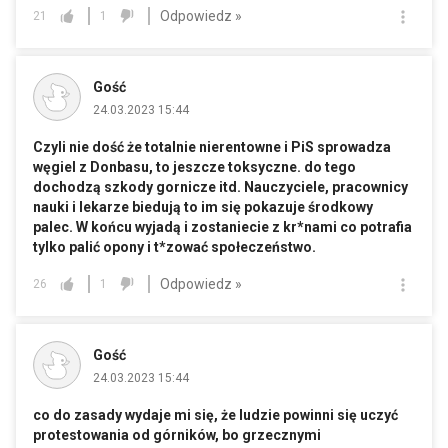
Odpowiedz »
21
1
Gość
24.03.2023 15:44
Czyli nie dość że totalnie nierentowne i PiS sprowadza
węgiel z Donbasu, to jeszcze toksyczne. do tego
dochodzą szkody gornicze itd. Nauczyciele, pracownicy
nauki i lekarze biedują to im się pokazuje środkowy
palec. W końcu wyjadą i zostaniecie z kr*nami co potrafia
tylko palić opony i t*zować społeczeństwo.
Odpowiedz »
26
1
Gość
24.03.2023 15:44
co do zasady wydaje mi się, że ludzie powinni się uczyć
protestowania od górników, bo grzecznymi