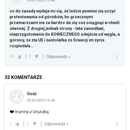
24.03.2023 15:44
co do zasady wydaje mi się, że ludzie powinni się uczyć
protestowania od górników, bo grzecznymi
przemarszami nie za bardzo da się coś osiągnąć w chwili
obecnej. Z drugiej jednak strony - lata zaniedbań,
nieprzygotowanie do KONIECZNEGO odejścia od węgla, a
górnicy, że zła UE i nastolatka ze Szwecji im życie
rozpiedala...
Odpowiedz »
58
2
32
KOMENTARZE
Gość
25.03.2023 16:44
❤️
trumna z Urszulką
Odpowiedz »
0
5