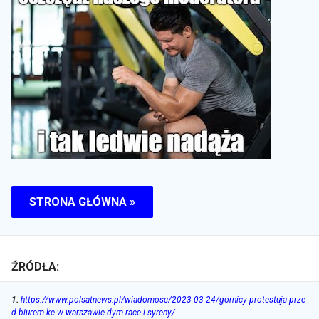
STRONA GŁÓWNA »
ŹRÓDŁA:
1
.
https://www.polsatnews.pl/wiadomosc/2023-03-24/gornicy-protestuja-prze
d-biurem-ke-w-warszawie-dym-race-i-syreny/