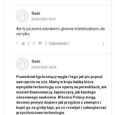
Gość
24.03.2023 18:41
Ale ty już jesteś żebrakiem, głownie intelektualnym, ale
nie tylko.
Odpowiedz »
0
13
Gość
24.03.2023 18:54
Powiedział typ broniący węgla i tego jak pis popsuł
nam parcie na oze. Mamy w kraju babkę która
wymyśliła technologię oze opartą na perwskitach, ale
musieli finansować ją Japończycy, jak każdego
sensownego naukowca. W końcu Polacy mogą
docenić pomysł dopiero jak przyjdzie z zewnątrz i
kupić go za gruby hajs, po co rozwijać i zabezpieczać
przyszłościowe technologie