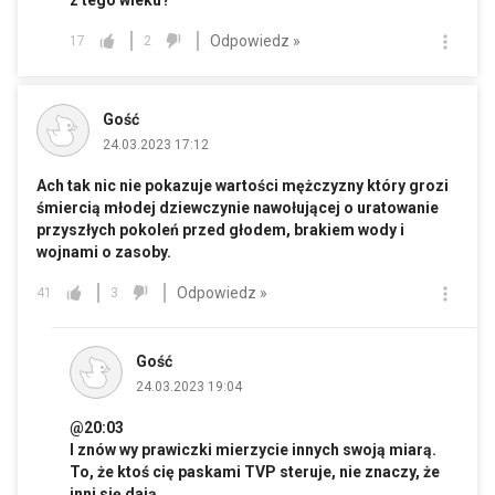
z tego wieku?
Odpowiedz »
17
2
Gość
24.03.2023 17:12
Ach tak nic nie pokazuje wartości mężczyzny który grozi
śmiercią młodej dziewczynie nawołującej o uratowanie
przyszłych pokoleń przed głodem, brakiem wody i
wojnami o zasoby.
Odpowiedz »
41
3
Gość
24.03.2023 19:04
@20:03
I znów wy prawiczki mierzycie innych swoją miarą.
To, że ktoś cię paskami TVP steruje, nie znaczy, że
inni się dają.