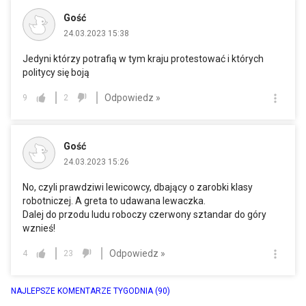
Gość
24.03.2023 15:38
Jedyni którzy potrafią w tym kraju protestować i których
politycy się boją
Odpowiedz »
9
2
Gość
24.03.2023 15:26
No, czyli prawdziwi lewicowcy, dbający o zarobki klasy
robotniczej. A greta to udawana lewaczka.
Dalej do przodu ludu roboczy czerwony sztandar do góry
wznieś!
Odpowiedz »
4
23
NAJLEPSZE KOMENTARZE TYGODNIA
(90)