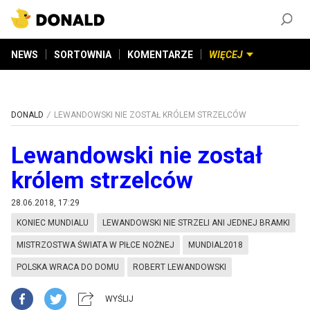
ZAŁÓŻ KONTO
©
2026
DONALD.PL
Wszelkie prawa zastrzeżone
NEWS
SORTOWNIA
KOMENTARZE
WIĘCEJ
DONALD
LEWANDOWSKI NIE ZOSTAŁ KRÓLEM STRZELCÓW
Lewandowski nie został
królem strzelców
28.06.2018, 17:29
KONIEC MUNDIALU
LEWANDOWSKI NIE STRZELI ANI JEDNEJ BRAMKI
MISTRZOSTWA ŚWIATA W PIŁCE NOŻNEJ
MUNDIAL2018
POLSKA WRACA DO DOMU
ROBERT LEWANDOWSKI
WYŚLIJ