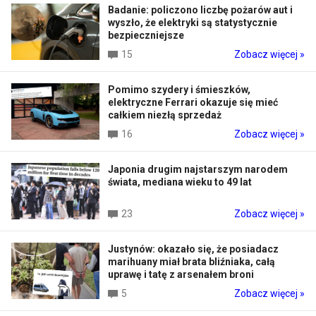
Badanie: policzono liczbę pożarów aut i
wyszło, że elektryki są statystycznie
bezpieczniejsze
15
Zobacz więcej »
Pomimo szydery i śmieszków,
elektryczne Ferrari okazuje się mieć
całkiem niezłą sprzedaż
16
Zobacz więcej »
Japonia drugim najstarszym narodem
świata, mediana wieku to 49 lat
23
Zobacz więcej »
Justynów: okazało się, że posiadacz
marihuany miał brata bliźniaka, całą
uprawę i tatę z arsenałem broni
5
Zobacz więcej »