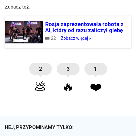
Zobacz też:
Rosja zaprezentowała robota z
AI, który od razu zaliczył glebę
22
Zobacz więcej »
2
3
1
💩
🔥
❤️
HEJ, PRZYPOMINAMY TYLKO: