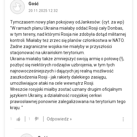
Gość
20.11.2025 12:32
Tymczasem nowy plan pokojowy odJankesów: (cyt. za wp)
"W ramach planu Ukraina miałaby oddać Rosji cały Donbas,
w tym tereny, nad którymi Rosja nie zdobyła dotąd militarnej
kontroli. Miałaby też zrzec się planów członkostwa w NATO.
Żadne zagraniczne wojska nie miałyby w przyszłości
stacjonować na ukraińskim terytorium.
Ukraina miałaby także zmniejszyć swoją armię o połowę (!),
pozbyć się niektórych rodzajów uzbrojenia, w tym tych
najnowocześniejszych i dających jej realną możliwość
zaszkodzenia Rosji - jak rakiety dalekiego zasięgu,
umożliwiające ataki na cele wewnątrz Rosji.
Wreszcie rosyjski miałby zostać uznany drugim oficjalnym
językiem Ukrainy, a działalność rosyjskiej cerkwi
prawosławnej ponownie zalegalizowana na terytorium tego
kraju. "
Odpowiedz »
1
1