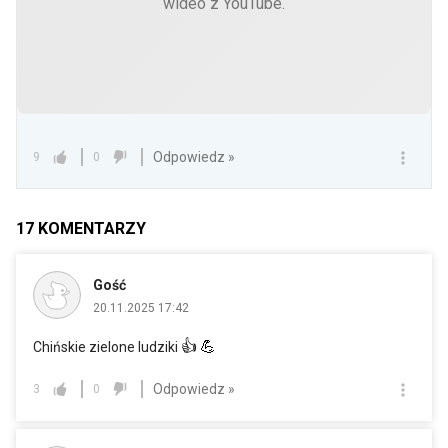
wideo z YouTube.
Odpowiedz »
9
0
17
KOMENTARZY
Gość
20.11.2025 17:42
👍
💪
Chińskie zielone ludziki
Odpowiedz »
3
0