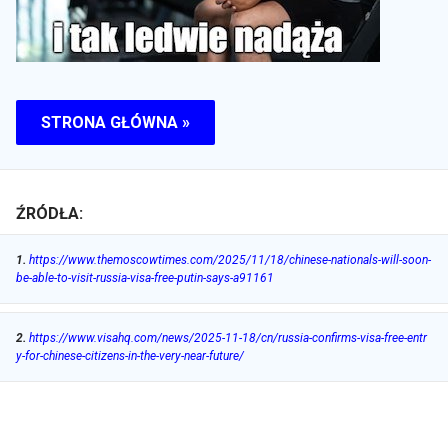
STRONA GŁÓWNA »
ŹRÓDŁA:
1
.
https://www.themoscowtimes.com/2025/11/18/chinese-nationals-will-soon-
be-able-to-visit-russia-visa-free-putin-says-a91161
2
.
https://www.visahq.com/news/2025-11-18/cn/russia-confirms-visa-free-entr
y-for-chinese-citizens-in-the-very-near-future/