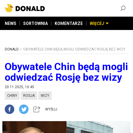
ZAŁÓŻ KONTO
©
2026
DONALD.PL
Wszelkie prawa zastrzeżone
NEWS
SORTOWNIA
KOMENTARZE
WIĘCEJ
DONALD
OBYWATELE CHIN BĘDĄ MOGLI ODWIEDZAĆ ROSJĘ BEZ WIZY
Obywatele Chin będą mogli
odwiedzać Rosję bez wizy
20.11.2025, 10:45
CHINY
ROSJA
WIZY
WYŚLIJ