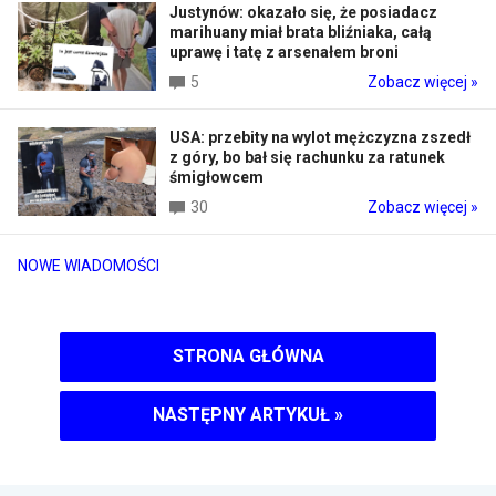
Justynów: okazało się, że posiadacz
marihuany miał brata bliźniaka, całą
uprawę i tatę z arsenałem broni
5
Zobacz więcej »
USA: przebity na wylot mężczyzna zszedł
z góry, bo bał się rachunku za ratunek
śmigłowcem
30
Zobacz więcej »
NOWE WIADOMOŚCI
STRONA GŁÓWNA
NASTĘPNY ARTYKUŁ
»