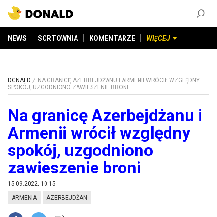
ZAŁÓŻ KONTO
©
2026
DONALD.PL
Wszelkie prawa zastrzeżone
NEWS
SORTOWNIA
KOMENTARZE
WIĘCEJ
DONALD
NA GRANICĘ AZERBEJDŻANU I ARMENII WRÓCIŁ WZGLĘDNY
SPOKÓJ, UZGODNIONO ZAWIESZENIE BRONI
Na granicę Azerbejdżanu i
Armenii wrócił względny
spokój, uzgodniono
zawieszenie broni
15.09.2022, 10:15
ARMENIA
AZERBEJDŻAN