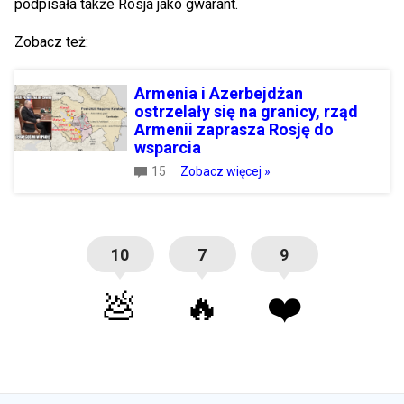
podpisała także Rosja jako gwarant.
Zobacz też:
Armenia i Azerbejdżan
ostrzelały się na granicy, rząd
Armenii zaprasza Rosję do
wsparcia
15
Zobacz więcej »
10
7
9
💩
🔥
❤️