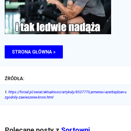
STRONA GŁÓWNA »
ŹRÓDŁA:
1
.
https://forsal.pl/swiat/aktualnosci/artykuly/8537770,armenia-i-azerbejdzan-u
zgodnily-zawieszenie-broni.html
Polecane posty z
Sortowni