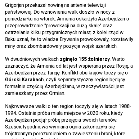
Grigorjan przekazał nowinę na antenie telewizji
państwowej. Do wznowienia walk doszło w nocy z
poniedziałku na wtorek. Armenia oskarżyła Azerbejdżan o
przeprowadzenie "prowokacji na dużą skalę" oraz
ostrzelanie kilku przygranicznych miast, z kolei rząd w
Baku uznał, że to władze Erywania prowokowały, rozstawiły
miny oraz zbombardowały pozycje wojsk azerskich.
W dwudniowych walkach
zginęło 155 żołnierzy
. Warto
zaznaczyć, że Armenia od lat jest wspierana przez Rosję, a
Azerbejdżan przez Turcję. Konflikt obu krajów toczy się o
Górski Karabach
, czyli separatystyczny region będący
formalnie częścią Azerbejdżanu, w rzeczywistości jest
zamieszkany przez Ormian.
Najkrwawsze walki o ten region toczyły się w latach 1988-
1994. Ostatnia próba miała miejsce w 2020 roku, kiedy
Azerbejdżan podjął próbę przejęcia swoich terenów.
Sześciotygodniowa wymiana ognia zakończyła się
trójstronnym porozumieniem o zawieszeniu broni, które