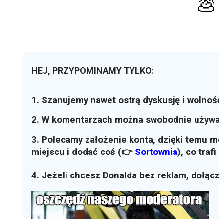
💩
HEJ, PRZYPOMINAMY TYLKO:
1. Szanujemy nawet ostrą dyskusję i wolnoś
2. W komentarzach można swobodnie używ
3. Polecamy założenie konta, dzięki temu 
miejscu i dodać coś (👉
Sortownia
)
, co traf
4. Jeżeli chcesz Donalda bez reklam, dołąc