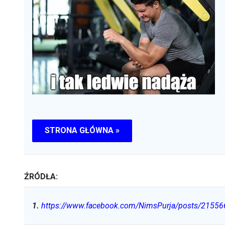
STRONA GŁÓWNA »
ŹRÓDŁA:
1
.
https://www.facebook.com/NimsPurja/posts/2155