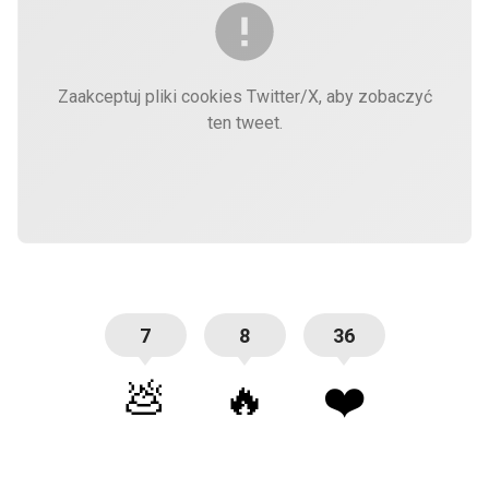
Zaakceptuj pliki cookies Twitter/X, aby zobaczyć
ten tweet.
7
8
36
💩
🔥
❤️