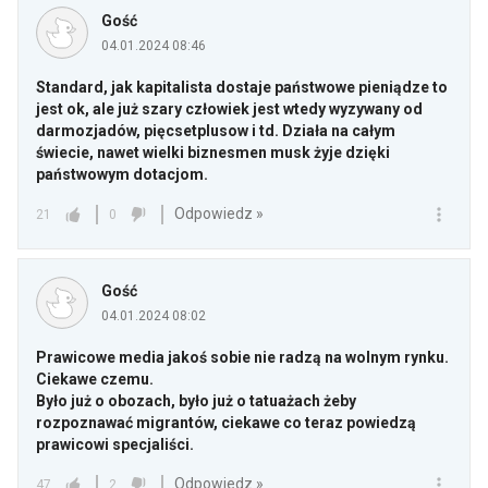
Gość
04.01.2024 08:46
Standard, jak kapitalista dostaje państwowe pieniądze to
jest ok, ale już szary człowiek jest wtedy wyzywany od
darmozjadów, pięcsetplusow i td. Działa na całym
świecie, nawet wielki biznesmen musk żyje dzięki
państwowym dotacjom.
Odpowiedz »
21
0
Gość
04.01.2024 08:02
Prawicowe media jakoś sobie nie radzą na wolnym rynku.
Ciekawe czemu.
Było już o obozach, było już o tatuażach żeby
rozpoznawać migrantów, ciekawe co teraz powiedzą
prawicowi specjaliści.
Odpowiedz »
47
2