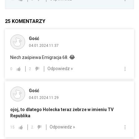
25
KOMENTARZY
Gość
04.01.2024 11:37
😂
Niech zaśpiewa Emigracja 68.
Odpowiedz »
0
2
Gość
04.01.2024 11:29
ojoj, to dlatego Holecka teraz żebrze w imieniu TV
Republika
Odpowiedz »
15
2