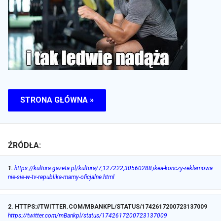
STRONA GŁÓWNA »
ŹRÓDŁA:
1
.
https://kultura.gazeta.pl/kultura/7,127222,30560288,ikea-konczy-reklamowa
nie-sie-w-tv-republika-mamy-oficjalne.html
2
.
HTTPS://TWITTER.COM/MBANKPL/STATUS/1742617200723137009
https://twitter.com/mBankpl/status/1742617200723137009