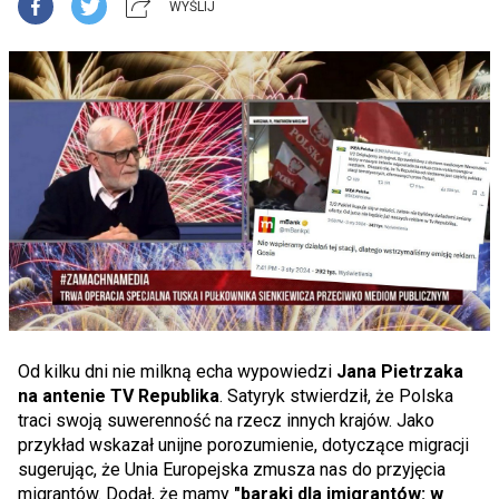
WYŚLIJ
Od kilku dni nie milkną echa wypowiedzi
Jana Pietrzaka
na antenie TV Republika
. Satyryk stwierdził, że Polska
traci swoją suwerenność na rzecz innych krajów. Jako
przykład wskazał unijne porozumienie, dotyczące migracji
sugerując, że Unia Europejska zmusza nas do przyjęcia
migrantów. Dodał, że mamy
"baraki dla imigrantów: w