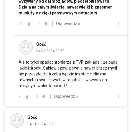
wyzywany od darmozjadów, pięcsetplusow i td.
Działa na całym świecie, nawet wielki biznesmen
musk żyje dzięki państwowym dotacjom.
Odpowiedz »
21
0
Gość
04.01.2024 09:58
Ale to tylko spadochroniarze z TVP zakładali, że będą
jakieś środki. Sakiewiczowi pewnie nawet przez myśl
nie przeszło, że trzeba będzie im płacić. Nie ma
równych i równiejszych w republice, wszyscy na
misyjnym wolontariacie :P
Odpowiedz »
8
2
Gość
04.01.2024 08:20