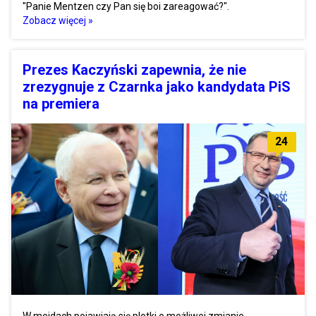
"Panie Mentzen czy Pan się boi zareagować?".
Zobacz więcej »
Prezes Kaczyński zapewnia, że nie
zrezygnuje z Czarnka jako kandydata PiS
na premiera
24
W meidach pojawiają się plotki o możliwej zmianie