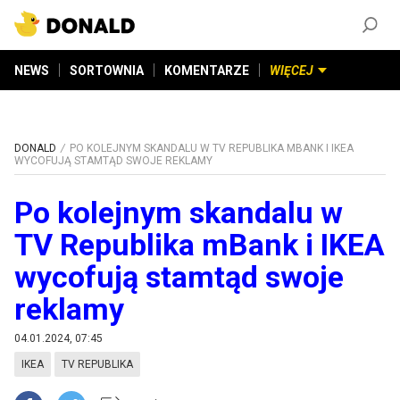
ZAŁÓŻ KONTO
©
2026
DONALD.PL
Wszelkie prawa zastrzeżone
NEWS
SORTOWNIA
KOMENTARZE
WIĘCEJ
DONALD
PO KOLEJNYM SKANDALU W TV REPUBLIKA MBANK I IKEA
WYCOFUJĄ STAMTĄD SWOJE REKLAMY
Po kolejnym skandalu w
TV Republika mBank i IKEA
wycofują stamtąd swoje
reklamy
04.01.2024, 07:45
IKEA
TV REPUBLIKA