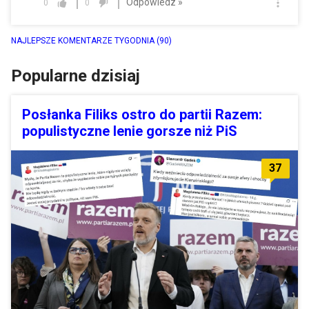
Odpowiedz »
0
0
NAJLEPSZE KOMENTARZE TYGODNIA
(90)
Popularne dzisiaj
Posłanka Filiks ostro do partii Razem:
populistyczne lenie gorsze niż PiS
37