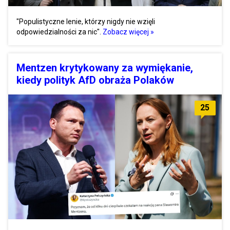
"Populistyczne lenie, którzy nigdy nie wzięli
odpowiedzialności za nic".
Zobacz więcej »
Mentzen krytykowany za wymiękanie,
kiedy polityk AfD obraża Polaków
25