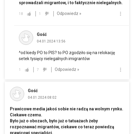
sprowadzali migrantow, i to faktycznie nielegalnych.
Odpowiedz »
18
1
Gość
04.01.2024 13:56
^od kiedy PO to PIS? to PO zgodziło się na relokację
setek tysięcy nielegalnych imigrantów
Odpowiedz »
1
7
Gość
04.01.2024 08:02
Prawicowe media jakoś sobie nie radzą na wolnym rynku.
Ciekawe czemu.
Było już o obozach, było już o tatuażach żeby
rozpoznawać migrantów, ciekawe co teraz powiedzą
prawicowi specjaliści.