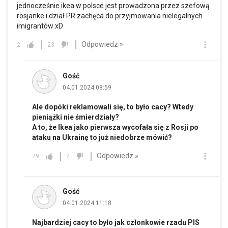
jednocześnie ikea w polsce jest prowadzona przez szefową
rosjanke i dział PR zachęca do przyjmowania nielegalnych
imigrantów xD
Odpowiedz »
2
23
Gość
04.01.2024 08:59
Ale dopóki reklamowali się, to było cacy? Wtedy
pieniążki nie śmierdziały?
A to, że Ikea jako pierwsza wycofała się z Rosji po
ataku na Ukrainę to już niedobrze mówić?
Odpowiedz »
29
2
Gość
04.01.2024 11:18
Najbardziej cacy to było jak członkowie rzadu PIS