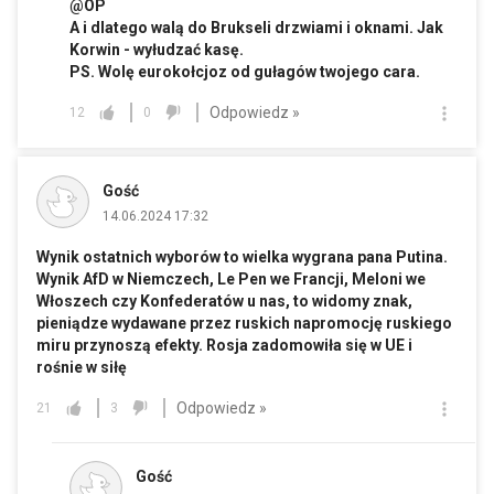
@OP
A i dlatego walą do Brukseli drzwiami i oknami. Jak
Korwin - wyłudzać kasę.
PS. Wolę eurokołcjoz od gułagów twojego cara.
Odpowiedz »
12
0
Gość
14.06.2024 17:32
Wynik ostatnich wyborów to wielka wygrana pana Putina.
Wynik AfD w Niemczech, Le Pen we Francji, Meloni we
Włoszech czy Konfederatów u nas, to widomy znak,
pieniądze wydawane przez ruskich napromocję ruskiego
miru przynoszą efekty. Rosja zadomowiła się w UE i
rośnie w siłę
Odpowiedz »
21
3
Gość