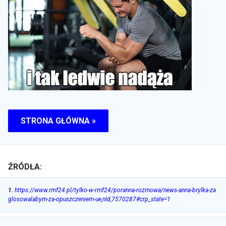
STRONA GŁÓWNA »
ŹRÓDŁA:
1
.
https://www.rmf24.pl/tylko-w-rmf24/poranna-rozmowa/news-anna-brylka-za
glosowalabym-za-opuszczeniem-ue,nId,7570287#crp_state=1