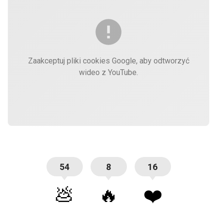
Zaakceptuj pliki cookies Google, aby odtworzyć
wideo z YouTube.
54
8
16
💩
🔥
❤️