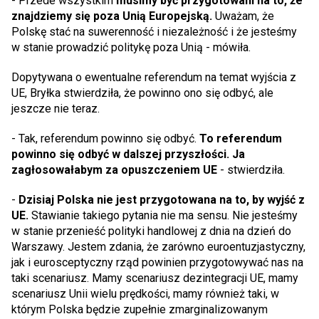
- Przede wszystkim
musimy być przygotowani na to, że
znajdziemy się poza Unią Europejską.
Uważam, że
Polskę stać na suwerenność i niezależność i że jesteśmy
w stanie prowadzić politykę poza Unią - mówiła.
Dopytywana o ewentualne referendum na temat wyjścia z
UE, Bryłka stwierdziła, że powinno ono się odbyć, ale
jeszcze nie teraz.
- Tak, referendum powinno się odbyć.
To referendum
powinno się odbyć w dalszej przyszłości. Ja
zagłosowałabym za opuszczeniem UE
- stwierdziła.
-
Dzisiaj Polska nie jest przygotowana na to, by wyjść z
UE.
Stawianie takiego pytania nie ma sensu. Nie jesteśmy
w stanie przenieść polityki handlowej z dnia na dzień do
Warszawy. Jestem zdania, że zarówno euroentuzjastyczny,
jak i eurosceptyczny rząd powinien przygotowywać nas na
taki scenariusz. Mamy scenariusz dezintegracji UE, mamy
scenariusz Unii wielu prędkości, mamy również taki, w
którym Polska będzie zupełnie zmarginalizowanym