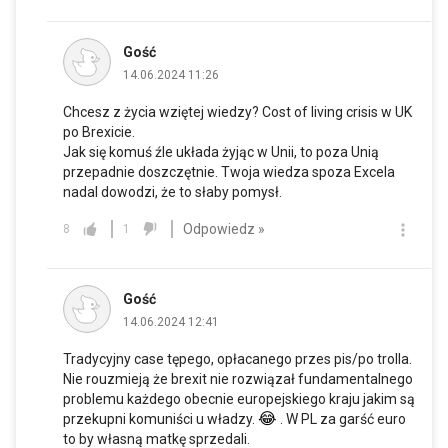
Gość
14.06.2024 11:26
Chcesz z życia wziętej wiedzy? Cost of living crisis w UK
po Brexicie.
Jak się komuś źle układa żyjąc w Unii, to poza Unią
przepadnie doszczętnie. Twoja wiedza spoza Excela
nadal dowodzi, że to słaby pomysł.
Odpowiedz »
8
1
Gość
14.06.2024 12:41
Tradycyjny case tępego, opłacanego przes pis/po trolla.
Nie rouzmieją że brexit nie rozwiązał fundamentalnego
problemu każdego obecnie europejskiego kraju jakim są
😂
przekupni komuniści u władzy.
. W PL za garść euro
to by własną matkę sprzedali.