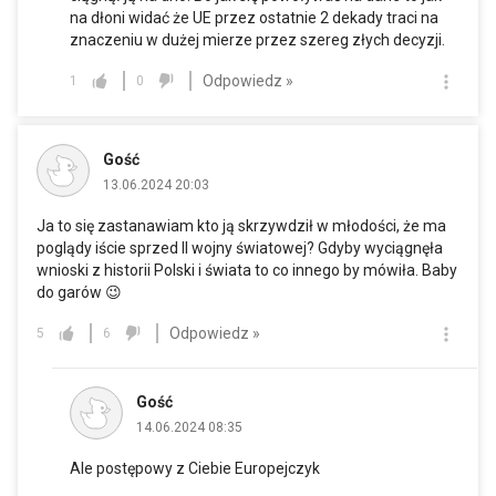
na dłoni widać że UE przez ostatnie 2 dekady traci na
znaczeniu w dużej mierze przez szereg złych decyzji.
Odpowiedz »
1
0
Gość
13.06.2024 20:03
Ja to się zastanawiam kto ją skrzywdził w młodości, że ma
poglądy iście sprzed II wojny światowej? Gdyby wyciągnęła
wnioski z historii Polski i świata to co innego by mówiła. Baby
do garów 😉
Odpowiedz »
5
6
Gość
14.06.2024 08:35
Ale postępowy z Ciebie Europejczyk