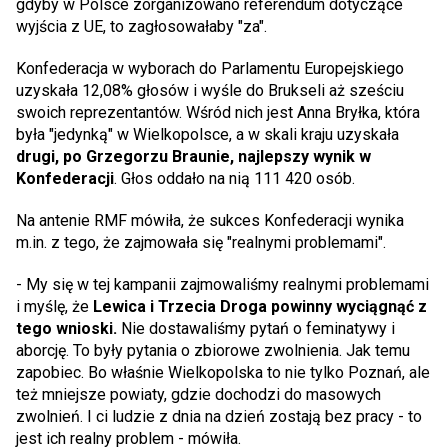
gdyby w Polsce zorganizowano referendum dotyczące
wyjścia z UE, to zagłosowałaby "za".
Konfederacja w wyborach do Parlamentu Europejskiego
uzyskała 12,08% głosów i wyśle do Brukseli aż sześciu
swoich reprezentantów. Wśród nich jest Anna Bryłka, która
była "jedynką" w Wielkopolsce, a w skali kraju uzyskała
drugi, po Grzegorzu Braunie, najlepszy wynik w
Konfederacji
. Głos oddało na nią 111 420 osób.
Na antenie RMF mówiła, że sukces Konfederacji wynika
m.in. z tego, że zajmowała się "realnymi problemami".
- My się w tej kampanii zajmowaliśmy realnymi problemami
i myślę, że
Lewica i Trzecia Droga powinny wyciągnąć z
tego wnioski.
Nie dostawaliśmy pytań o feminatywy i
aborcję. To były pytania o zbiorowe zwolnienia. Jak temu
zapobiec. Bo właśnie Wielkopolska to nie tylko Poznań, ale
też mniejsze powiaty, gdzie dochodzi do masowych
zwolnień. I ci ludzie z dnia na dzień zostają bez pracy - to
jest ich realny problem - mówiła.