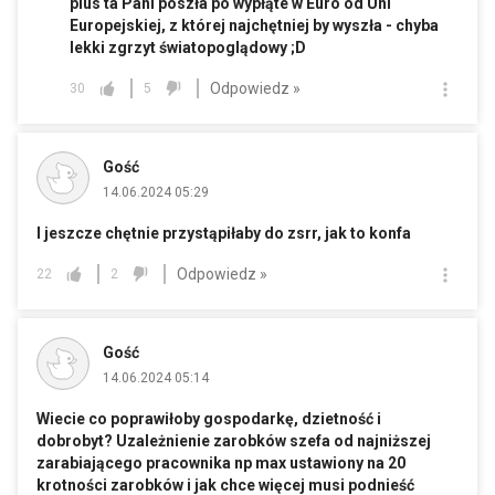
plus ta Pani poszła po wypłąte w Euro od Uni
Europejskiej, z której najchętniej by wyszła - chyba
lekki zgrzyt światopoglądowy ;D
Odpowiedz »
30
5
Gość
14.06.2024 05:29
I jeszcze chętnie przystąpiłaby do zsrr, jak to konfa
Odpowiedz »
22
2
Gość
14.06.2024 05:14
Wiecie co poprawiłoby gospodarkę, dzietność i
dobrobyt? Uzależnienie zarobków szefa od najniższej
zarabiającego pracownika np max ustawiony na 20
krotności zarobków i jak chce więcej musi podnieść