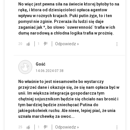
No więc jest pewna siła na świecie ktorej byłoby to na
rękę, i ktora od dziesięcioleci opłaca agentow
wpływu w rożnych krajach. Puki putin żyje, to i ten
pomysł nie zginie. Przeraża ilu ludzi się daje
zaganiać jak *, bo słowo `suwerenność` trafia w ich
dumę narodową a chłodna logika trafia w prożnię.
Odpowiedz »
20
1
Gość
14.06.2024 07:38
No właśnie to jest niesamowite bo wystarczy
przejrzeć dane i okazuje się, że się nam opłaca być w
unii. Im większa integracja gospodarcza tym
chętniej sojusznikom będzie się chciało nas bronić i
tym bardziej będzie zniechęcać Putina do
jakiegokolwiek ruchu. Ale nieee, lepiej piać, że unia
uznała marchewkę za owoc...
Odpowiedz »
25
1