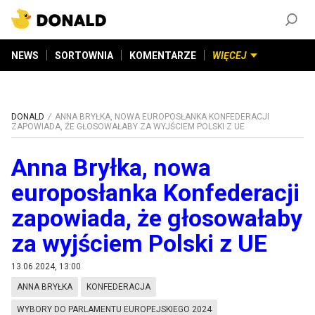
ZAŁÓŻ KONTO
©
2026
DONALD.PL
Wszelkie prawa zastrzeżone
NEWS
SORTOWNIA
KOMENTARZE
WIĘCEJ
DONALD
ANNA BRYŁKA, NOWA EUROPOSŁANKA KONFEDERACJI
ZAPOWIADA, ŻE GŁOSOWAŁABY ZA WYJŚCIEM POLSKI Z UE
Anna Bryłka, nowa
europosłanka Konfederacji
zapowiada, że głosowałaby
za wyjściem Polski z UE
13.06.2024, 13:00
ANNA BRYŁKA
KONFEDERACJA
WYBORY DO PARLAMENTU EUROPEJSKIEGO 2024