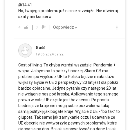
@14:41
No, twojego problemu już nic nie rozwiąże. Nie otwieraj
szafy ani konserw.
Odpowiedz »
4
0
Gość
19.06.2024 09:22
Cost of living. To chyba wzrósł wszędzie. Pandemia +
wojna. Ja bym na to patrzył inaczej. Skoro GB ma
problem po wyjściu z UE to Polska będzie miała dużo
większy. Bycie w UE z perspektywy 20 lat jest dla polski
bardzo opłacalne. Jedyne pytanie czy następne 20 lat
nie wciągnie nas pod kreskę. Aplikowanie tego samego
prawa w całej UE często jest bez sensu. Po prostu
biedniejsze kraje nie mogą sobie pozwolić na taką
samą politykę jak bogate kraje. Wyjście z UE - “bo tak” to
głupota. Tak samo jak zamykanie oczu i udawanie że
UE obecnie nie wytworzyło pewnych problemów które
ciągnął ją na dno. Bo jak się powoływać na dane to jak