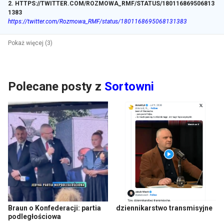
2
.
HTTPS://TWITTER.COM/ROZMOWA_RMF/STATUS/180116869506813
1383
https://twitter.com/Rozmowa_RMF/status/1801168695068131383
Pokaż więcej (3)
Polecane posty z
Sortowni
Braun o Konfederacji: partia
dziennikarstwo transmisyjne
podległościowa