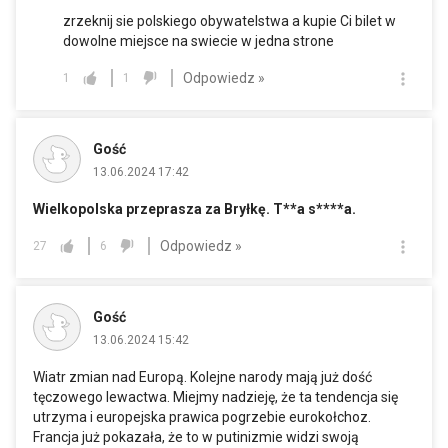
zrzeknij sie polskiego obywatelstwa a kupie Ci bilet w
dowolne miejsce na swiecie w jedna strone
Odpowiedz »
1
1
Gość
13.06.2024 17:42
Wielkopolska przeprasza za Bryłkę. T**a s****a.
Odpowiedz »
27
6
Gość
13.06.2024 15:42
Wiatr zmian nad Europą. Kolejne narody mają już dość
tęczowego lewactwa. Miejmy nadzieję, że ta tendencja się
utrzyma i europejska prawica pogrzebie eurokołchoz.
Francja już pokazała, że to w putinizmie widzi swoją