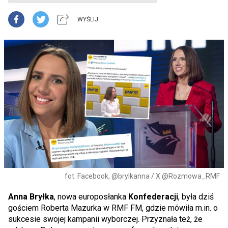
WYŚLIJ
fot. Facebook, @brylkanna / X @Rozmowa_RMF
Anna Bryłka
, nowa europosłanka
Konfederacji
, była dziś
gościem Roberta Mazurka w RMF FM, gdzie mówiła m.in. o
sukcesie swojej kampanii wyborczej. Przyznała też, że