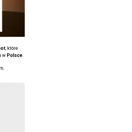
pot
, które
ga w
Polsce
.
m.