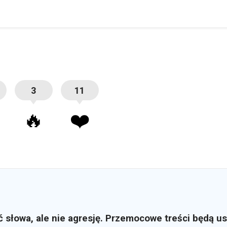
3
11
🔥
❤️
ć słowa, ale nie agresję. Przemocowe treści będą u