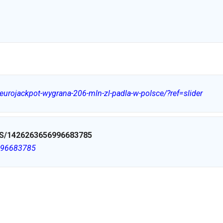
rojackpot-wygrana-206-mln-zl-padla-w-polsce/?ref=slider
S/1426263656996683785
6996683785