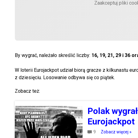
Zaakceptuj pliki coo
By wygrać, należało skreślić liczby:
16, 19, 21, 29 i 36 or
W loterii Eurojackpot udział biorą gracze z kilkunastu e
z dziesięciu. Losowanie odbywa się co piątek.
Zobacz też:
Polak wygrał
Eurojackpot
9
Zobacz więcej »