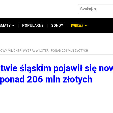
EMATY
POPULARNE
SONDY
WIĘCEJ
OWY MILIONER, WYGRAŁ W LOTERII PONAD 206 MLN ZŁOTYCH
twie śląskim pojawił się no
i ponad 206 mln złotych