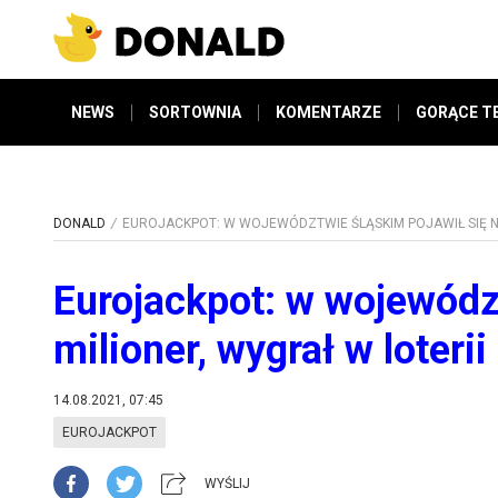
NEWS
SORTOWNIA
KOMENTARZE
GORĄCE T
DONALD
EUROJACKPOT: W WOJEWÓDZTWIE ŚLĄSKIM POJAWIŁ SIĘ N
Eurojackpot: w wojewódz
milioner, wygrał w loteri
14.08.2021, 07:45
EUROJACKPOT
WYŚLIJ