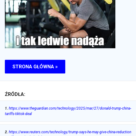
STRONA GŁÓWNA »
ŹRÓDŁA:
1
.
https://www.theguardian.com/technology/2025/mar/27/donald-trump-china-
tariffs-tiktok-deal
2
.
https://www.reuters.com/technology/trump-says-he-may-give-china-reduction