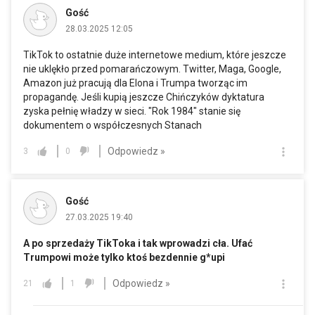
Gość
28.03.2025 12:05
TikTok to ostatnie duże internetowe medium, które jeszcze
nie uklękło przed pomarańczowym. Twitter, Maga, Google,
Amazon już pracują dla Elona i Trumpa tworząc im
propagandę. Jeśli kupią jeszcze Chińczyków dyktatura
zyska pełnię władzy w sieci. "Rok 1984" stanie się
dokumentem o współczesnych Stanach
Odpowiedz »
3
0
Gość
27.03.2025 19:40
A po sprzedaży TikToka i tak wprowadzi cła. Ufać
Trumpowi może tylko ktoś bezdennie g*upi
Odpowiedz »
21
1