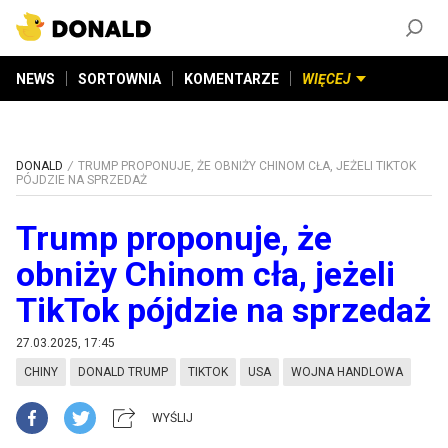
ZAŁÓŻ KONTO
©
2026
DONALD.PL
Wszelkie prawa zastrzeżone
NEWS
SORTOWNIA
KOMENTARZE
WIĘCEJ
DONALD
TRUMP PROPONUJE, ŻE OBNIŻY CHINOM CŁA, JEŻELI TIKTOK
PÓJDZIE NA SPRZEDAŻ
Trump proponuje, że
obniży Chinom cła, jeżeli
TikTok pójdzie na sprzedaż
27.03.2025, 17:45
CHINY
DONALD TRUMP
TIKTOK
USA
WOJNA HANDLOWA
WYŚLIJ