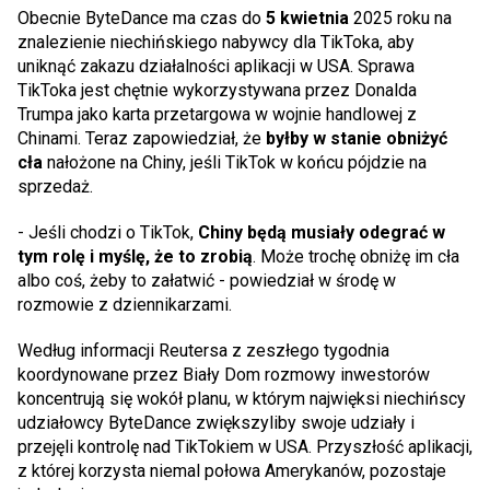
Obecnie ByteDance ma czas do
5 kwietnia
2025 roku na
znalezienie niechińskiego nabywcy dla TikToka, aby
uniknąć zakazu działalności aplikacji w USA.​ Sprawa
TikToka jest chętnie wykorzystywana przez Donalda
Trumpa jako karta przetargowa w wojnie handlowej z
Chinami. Teraz zapowiedział, że
byłby w stanie obniżyć
cła
nałożone na Chiny, jeśli TikTok w końcu pójdzie na
sprzedaż.
- Jeśli chodzi o TikTok,
Chiny będą musiały odegrać w
tym rolę i myślę, że to zrobią
. Może trochę obniżę im cła
albo coś, żeby to załatwić - powiedział w środę w
rozmowie z dziennikarzami.
Według informacji Reutersa z zeszłego tygodnia
koordynowane przez Biały Dom rozmowy inwestorów
koncentrują się wokół planu, w którym najwięksi niechińscy
udziałowcy ByteDance zwiększyliby swoje udziały i
przejęli kontrolę nad TikTokiem w USA. Przyszłość aplikacji,
z której korzysta niemal połowa Amerykanów, pozostaje