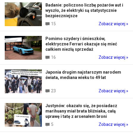
Badanie: policzono liczbę pożarów aut i
wyszło, że elektryki są statystycznie
bezpieczniejsze
15
Zobacz więcej »
Pomimo szydery i śmieszków,
elektryczne Ferrari okazuje się mieć
całkiem niezłą sprzedaż
16
Zobacz więcej »
Japonia drugim najstarszym narodem
świata, mediana wieku to 49 lat
23
Zobacz więcej »
Justynów: okazało się, że posiadacz
marihuany miał brata bliźniaka, całą
uprawę i tatę z arsenałem broni
5
Zobacz więcej »