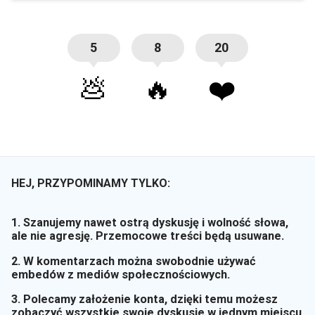
5
8
20
💩
🔥
❤️
HEJ, PRZYPOMINAMY TYLKO:
1. Szanujemy nawet ostrą dyskusję i wolność słowa,
ale nie agresję. Przemocowe treści będą usuwane.
2. W komentarzach można swobodnie używać
embedów z mediów społecznościowych.
3. Polecamy założenie konta, dzięki temu możesz
zobaczyć wszystkie swoje dyskusje w jednym miejscu