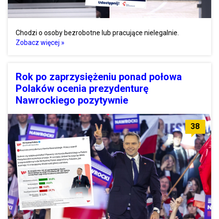
Chodzi o osoby bezrobotne lub pracujące nielegalnie.
Zobacz więcej »
Rok po zaprzysiężeniu ponad połowa
Polaków ocenia prezydenturę
Nawrockiego pozytywnie
38