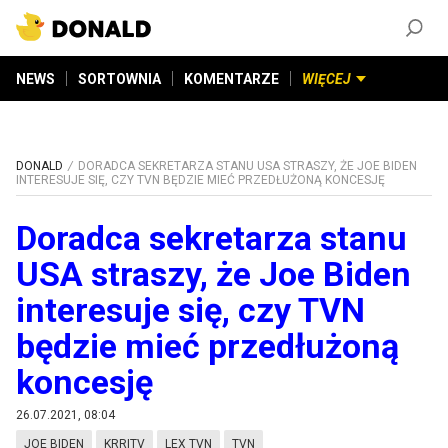
ZAŁÓŻ KONTO
©
2026
DONALD.PL
Wszelkie prawa zastrzeżone
NEWS
SORTOWNIA
KOMENTARZE
WIĘCEJ
DONALD
DORADCA SEKRETARZA STANU USA STRASZY, ŻE JOE BIDEN
INTERESUJE SIĘ, CZY TVN BĘDZIE MIEĆ PRZEDŁUŻONĄ KONCESJĘ
Doradca sekretarza stanu
USA straszy, że Joe Biden
interesuje się, czy TVN
będzie mieć przedłużoną
koncesję
26.07.2021, 08:04
JOE BIDEN
KRRITV
LEX TVN
TVN