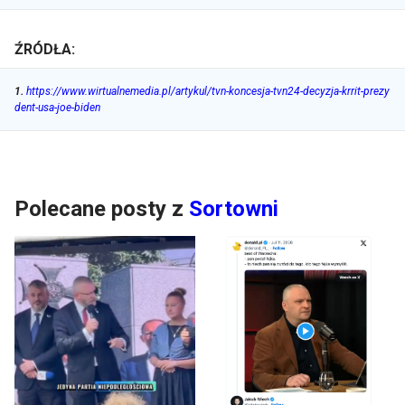
ŹRÓDŁA:
1
.
https://www.wirtualnemedia.pl/artykul/tvn-koncesja-tvn24-decyzja-krrit-prezy
dent-usa-joe-biden
Polecane posty z
Sortowni