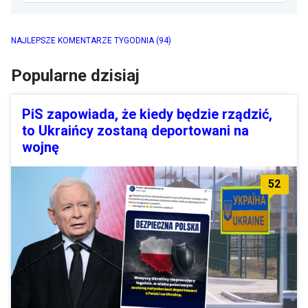
NAJLEPSZE KOMENTARZE TYGODNIA
(94)
Popularne dzisiaj
PiS zapowiada, że kiedy będzie rządzić,
to Ukraińcy zostaną deportowani na
wojnę
52