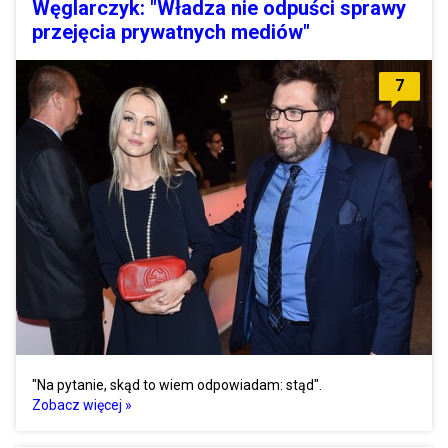
Węglarczyk: "Władza nie odpuści sprawy
przejęcia prywatnych mediów"
7
"Na pytanie, skąd to wiem odpowiadam: stąd".
Zobacz więcej »