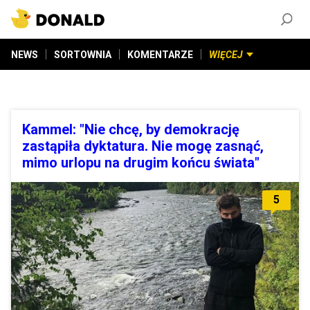
ZAŁÓŻ KONTO
©
2026
DONALD.PL
Wszelkie prawa zastrzeżone
NEWS
SORTOWNIA
KOMENTARZE
WIĘCEJ
Kammel: "Nie chcę, by demokrację
zastąpiła dyktatura. Nie mogę zasnąć,
mimo urlopu na drugim końcu świata"
5