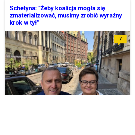
Schetyna: "Żeby koalicja mogła się
zmaterializować, musimy zrobić wyraźny
krok w tył"
7
"Wycofujemy poparcie dla Kazimierza Ujazdowskiego we