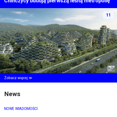
Chińczycy budują pierwszą leśną metropolię
11
Zobacz więcej ≫
News
NOWE WIADOMOŚCI