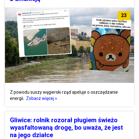
23
Z powodu suszy węgierski rząd apeluje o oszczędzanie
energii.
Zobacz więcej »
Gliwice: rolnik rozorał pługiem świeżo
wyasfaltowaną drogę, bo uważa, że jest
na jego działce