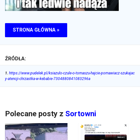
STRONA GŁÓWNA »
ŹRÓDŁA:
1
.
https://www.pudelek.pl/ksiazulo-czule-o-tomaszu-hajcie-pomawiacz-szukajac
y-atencji-chrzastka-w-kebabie-7304880841083296a
Polecane posty z
Sortowni