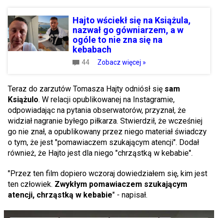
Hajto wściekł się na Książula,
nazwał go gówniarzem, a w
ogóle to nie zna się na
kebabach
44
Zobacz więcej »
Teraz do zarzutów Tomasza Hajty odniósł się
sam
Książulo
. W relacji opublikowanej na Instagramie,
odpowiadając na pytania obserwatorów, przyznał, że
widział nagranie byłego piłkarza. Stwierdził, że wcześniej
go nie znał, a opublikowany przez niego materiał świadczy
o tym, że jest "pomawiaczem szukającym atencji". Dodał
również, że Hajto jest dla niego "chrząstką w kebabie".
"Przez ten film dopiero wczoraj dowiedziałem się, kim jest
ten człowiek.
Zwykłym pomawiaczem szukającym
atencji, chrząstką w kebabie
" - napisał.