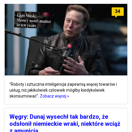
34
"Roboty i sztuczna inteligencja zapewnią więcej towarów i
usług, niż jakikolwiek człowiek mógłby kiedykolwiek
skonsumować".
Zobacz więcej »
Węgry: Dunaj wysechł tak bardzo, że
odsłonił niemieckie wraki, niektóre wciąż
z amunicją