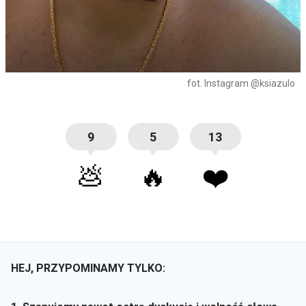
fot. Instagram @ksiazulo
9
5
13
💩
🔥
❤️
HEJ, PRZYPOMINAMY TYLKO: