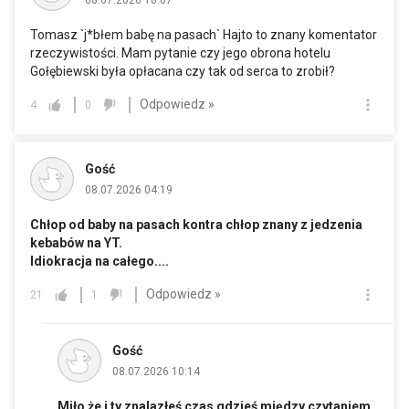
08.07.2026 18:07
Tomasz `j*błem babę na pasach` Hajto to znany komentator
rzeczywistości. Mam pytanie czy jego obrona hotelu
Gołębiewski była opłacana czy tak od serca to zrobił?
Odpowiedz »
4
0
Gość
08.07.2026 04:19
Chłop od baby na pasach kontra chłop znany z jedzenia
kebabów na YT.
Idiokracja na całego....
Odpowiedz »
21
1
Gość
08.07.2026 10:14
Miło że i ty znalazłeś czas gdzieś między czytaniem