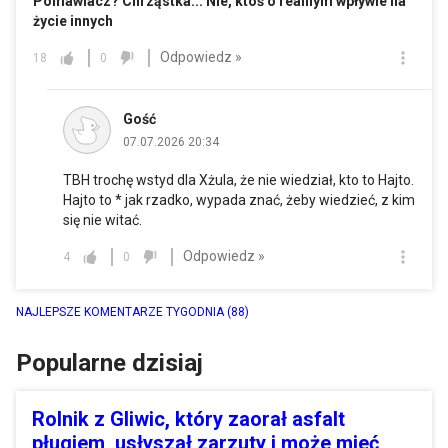
Pomawiacz? Chrząstka... Nie, ktoś o realnym wpływie na
życie innych
Odpowiedz »
18
0
Gość
07.07.2026 20:34
TBH trochę wstyd dla Xżula, że nie wiedział, kto to Hajto.
Hajto to * jak rzadko, wypada znać, żeby wiedzieć, z kim
się nie witać.
Odpowiedz »
4
0
NAJLEPSZE KOMENTARZE TYGODNIA
(88)
Popularne dzisiaj
Rolnik z Gliwic, który zaorał asfalt
pługiem, usłyszał zarzuty i może mieć