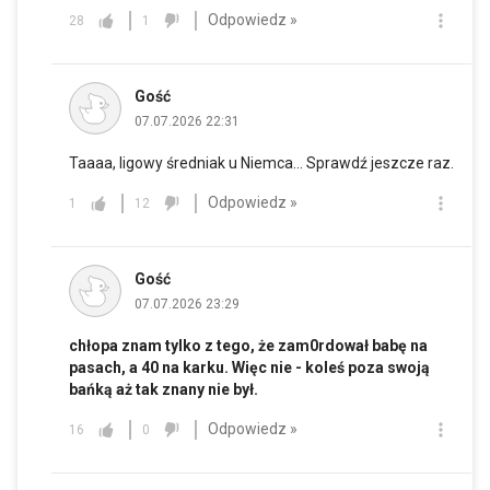
Odpowiedz »
28
1
Gość
07.07.2026 22:31
Taaaa, ligowy średniak u Niemca... Sprawdź jeszcze raz.
Odpowiedz »
1
12
Gość
07.07.2026 23:29
chłopa znam tylko z tego, że zam0rdował babę na
pasach, a 40 na karku. Więc nie - koleś poza swoją
bańką aż tak znany nie był.
Odpowiedz »
16
0