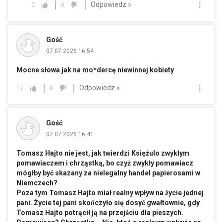
Odpowiedz »
0
0
Gość
07.07.2026 16:54
Mocne słowa jak na mo*dercę niewinnej kobiety
Odpowiedz »
17
0
Gość
07.07.2026 16:41
Tomasz Hajto nie jest, jak twierdzi Księżulo zwykłym
pomawiaczem i chrząstką, bo czyż zwykły pomawiacz
mógłby być skazany za nielegalny handel papierosami w
Niemczech?
Poza tym Tomasz Hajto miał realny wpływ na życie jednej
pani. Życie tej pani skończyło się dosyć gwałtownie, gdy
Tomasz Hajto potrącił ją na przejściu dla pieszych.