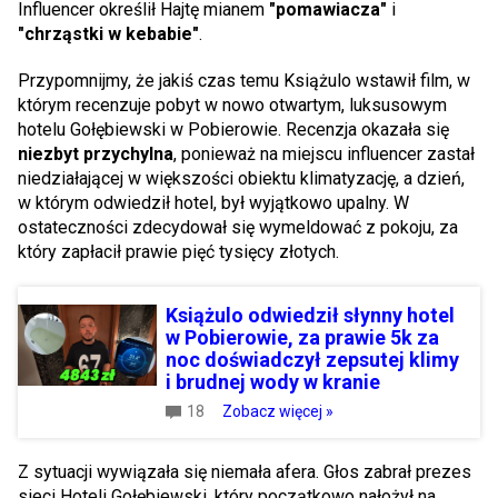
Influencer określił Hajtę mianem
"pomawiacza"
i
"chrząstki w kebabie"
.
Przypomnijmy, że jakiś czas temu Książulo wstawił film, w
którym recenzuje pobyt w nowo otwartym, luksusowym
hotelu Gołębiewski w Pobierowie. Recenzja okazała się
niezbyt przychylna
, ponieważ na miejscu influencer zastał
niedziałającej w większości obiektu klimatyzację, a dzień,
w którym odwiedził hotel, był wyjątkowo upalny. W
ostateczności zdecydował się wymeldować z pokoju, za
który zapłacił prawie pięć tysięcy złotych.
Książulo odwiedził słynny hotel
w Pobierowie, za prawie 5k za
noc doświadczył zepsutej klimy
i brudnej wody w kranie
18
Zobacz więcej »
Z sytuacji wywiązała się niemała afera. Głos zabrał prezes
sieci Hoteli Gołębiewski, który początkowo nałożył na