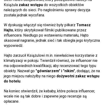
Książula
zakaz wstępu
do wszystkich obiektów
należących do sieci. Po nagłośnieniu sprawy decyzja
została jednak wycofana.
W dyskusję włączył się również były piłkarz
Tomasz
Hajto
, który skrytykował filmiki publikowane przez
influencera. Niedługo po wstawieniu materiału, Hajto
skasował nagranie, jednak sieć i tak obiegła jego krytyczna
wypowiedź.
Hajto zarzucił Książulowi m.in. niewłaściwe korzystanie z
klimatyzacji w pokoju. Twierdził również, że influencer nie
ma odpowiednich kwalifikacji, aby recenzować tego typu
obiekty. Nazwał go
"gówniarzem" i "nikim"
, dodając, że na
jego miejscu nałożyłby na niego
dożywotni zakaz wstępu
do hotelu
.
Na koniec stwierdził, że kebaby, które poleca influencer,
wcale nie są tak dobre i zapewne jego recenzje są
opłacane.