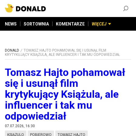
ZAŁÓŻ KONTO
©
2026
DONALD.PL
Wszelkie prawa zastrzeżone
NEWS
SORTOWNIA
KOMENTARZE
WIĘCEJ
DONALD
TOMASZ HAJTO POHAMOWAŁ SIĘ I USUNĄŁ FILM
KRYTYKUJĄCY KSIĄŻULA, ALE INFLUENCER I TAK MU ODPOWIEDZIAŁ
Tomasz Hajto pohamował
się i usunął film
krytykujący Książula, ale
influencer i tak mu
odpowiedział
07.07.2026, 16:30
KSIĄŻULO
POBIEROWO
TOMASZ HAJTO