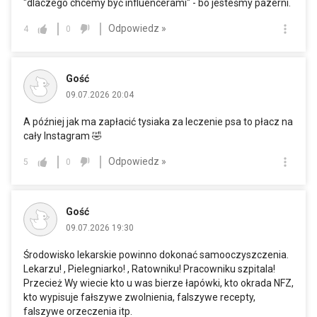
"dlaczego chcemy być influencerami" - bo jesteśmy pazerni.
Odpowiedz »
4
0
Gość
09.07.2026 20:04
A później jak ma zapłacić tysiaka za leczenie psa to płacz na
cały Instagram 🤣
Odpowiedz »
5
0
Gość
09.07.2026 19:30
Środowisko lekarskie powinno dokonać samooczyszczenia.
Lekarzu! , Pielegniarko! , Ratowniku! Pracowniku szpitala!
Przecież Wy wiecie kto u was bierze łapówki, kto okrada NFZ,
kto wypisuje fałszywe zwolnienia, falszywe recepty,
falszywe orzeczenia itp.