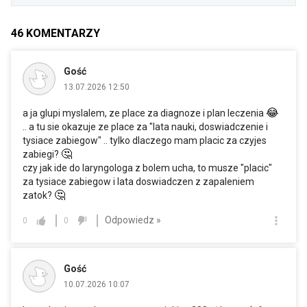
46
KOMENTARZY
Gość
13.07.2026 12:50
😂
a ja glupi myslalem, ze place za diagnoze i plan leczenia
.. a tu sie okazuje ze place za "lata nauki, doswiadczenie i
tysiace zabiegow" .. tylko dlaczego mam placic za czyjes
🤔
zabiegi?
czy jak ide do laryngologa z bolem ucha, to musze "placic"
za tysiace zabiegow i lata doswiadczen z zapaleniem
🤔
zatok?
Odpowiedz »
0
0
Gość
10.07.2026 10:07