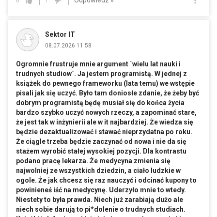
Odpowiedz »
6
1
Sektor IT
08.07.2026 11:58
Ogromnie frustruje mnie argument `wielu lat nauki i
trudnych studiow`. Ja jestem programistą. W jednej z
książek do pewnego frameworku (lata temu) we wstępie
pisali jak się uczyć. Było tam doniosłe zdanie, że żeby być
dobrym programistą będę musiał się do końca życia
bardzo szybko uczyć nowych rzeczy, a zapominać stare,
że jest tak w inżynierii ale w it najbardziej. Że wiedza się
będzie dezaktualizować i stawać nieprzydatna po roku.
Że ciągle trzeba będzie zaczynać od nowa i nie da się
stażem wyrobić stałej wysokiej pozycji. Dla kontrastu
podano pracę lekarza. Że medycyna zmienia się
najwolniej ze wszystkich dziedzin, a ciało ludzkie w
ogole. Że jak chcesz się raz nauczyć i odcinać kupony to
powinieneś iść na medycynę. Uderzyło mnie to wtedy.
Niestety to była prawda. Niech już zarabiają dużo ale
niech sobie darują to pi*dolenie o trudnych studiach.