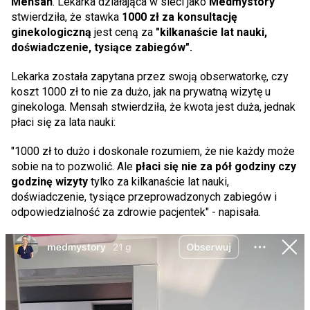
Mensah
. Lekarka działająca w sieci jako
Medmystory
stwierdziła, że stawka
1000 zł za konsultację
ginekologiczną
jest ceną za
"kilkanaście lat nauki,
doświadczenie, tysiące zabiegów".
Lekarka została zapytana przez swoją obserwatorkę, czy
koszt 1000 zł to nie za dużo, jak na prywatną wizytę u
ginekologa. Mensah stwierdziła, że kwota jest duża, jednak
płaci się za lata nauki:
"1000 zł to dużo i doskonale rozumiem, że nie każdy może
sobie na to pozwolić. Ale
płaci się nie za pół godziny czy
godzinę wizyty
tylko za kilkanaście lat nauki,
doświadczenie, tysiące przeprowadzonych zabiegów i
odpowiedzialność za zdrowie pacjentek" - napisała.