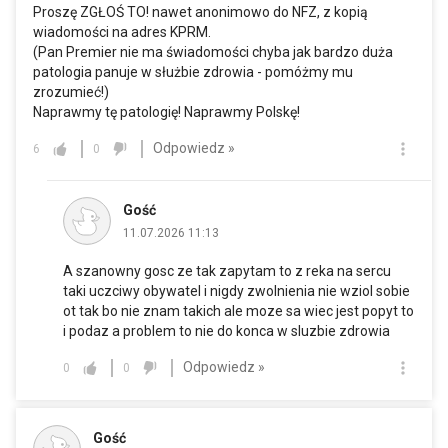
Proszę ZGŁOŚ TO! nawet anonimowo do NFZ, z kopią
wiadomości na adres KPRM.
(Pan Premier nie ma świadomości chyba jak bardzo duża
patologia panuje w służbie zdrowia - pomóżmy mu
zrozumieć!)
Naprawmy tę patologię! Naprawmy Polskę!
Odpowiedz »
6
0
Gość
11.07.2026 11:13
A szanowny gosc ze tak zapytam to z reka na sercu
taki uczciwy obywatel i nigdy zwolnienia nie wziol sobie
ot tak bo nie znam takich ale moze sa wiec jest popyt to
i podaz a problem to nie do konca w sluzbie zdrowia
Odpowiedz »
0
0
Gość