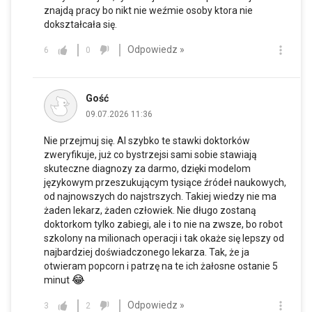
znajdą pracy bo nikt nie weźmie osoby ktora nie
dokształcała się.
Odpowiedz »
6
0
Gość
09.07.2026 11:36
Nie przejmuj się. AI szybko te stawki doktorków
zweryfikuje, już co bystrzejsi sami sobie stawiają
skuteczne diagnozy za darmo, dzięki modelom
językowym przeszukującym tysiące źródeł naukowych,
od najnowszych do najstrszych. Takiej wiedzy nie ma
żaden lekarz, żaden człowiek. Nie długo zostaną
doktorkom tylko zabiegi, ale i to nie na zwsze, bo robot
szkolony na milionach operacji i tak okaże się lepszy od
najbardziej doświadczonego lekarza. Tak, że ja
otwieram popcorn i patrzę na te ich żałosne ostanie 5
😂
minut
Odpowiedz »
3
2