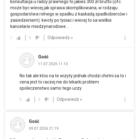
konsultacja u radcy prawnego to jakies 300 zł brutto (ofc.
moze byc wiecej jak sprawa skomplikowana, w rodzaju
gospodarstwa rolnego w spadku z kaskadą spadkobierców i
zasiedzeniem). kwoty po tysiac i wiecej to sa wielkie
kancelarie miedzynarodowe...
Odpowiedz »
1
0
Gość
11.07.2026 11:10
No tak ale ktos na te wizyty jednak chodzi chetni sa to i
cena jest to raczej nie do lekarki problem
spoleczenstwo samo tego uczy
Odpowiedz »
0
0
Gość
09.07.2026 21:19