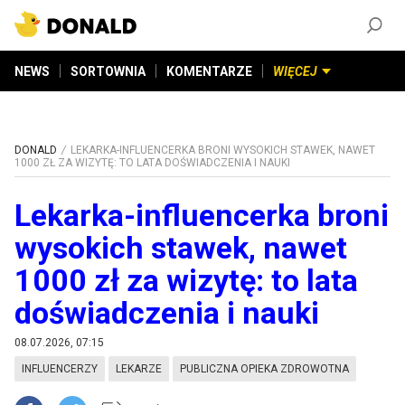
ZAŁÓŻ KONTO
©
2026
DONALD.PL
Wszelkie prawa zastrzeżone
NEWS
SORTOWNIA
KOMENTARZE
WIĘCEJ
DONALD
LEKARKA-INFLUENCERKA BRONI WYSOKICH STAWEK, NAWET
1000 ZŁ ZA WIZYTĘ: TO LATA DOŚWIADCZENIA I NAUKI
Lekarka-influencerka broni
wysokich stawek, nawet
1000 zł za wizytę: to lata
doświadczenia i nauki
08.07.2026, 07:15
INFLUENCERZY
LEKARZE
PUBLICZNA OPIEKA ZDROWOTNA