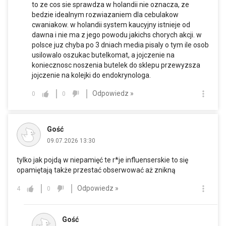
to ze cos sie sprawdza w holandii nie oznacza, ze
bedzie idealnym rozwiazaniem dla cebulakow
cwaniakow. w holandii system kaucyjny istnieje od
dawna i nie ma z jego powodu jakichs chorych akcji. w
polsce juz chyba po 3 dniach media pisaly o tym ile osob
usilowalo oszukac butelkomat, a jojczenie na
koniecznosc noszenia butelek do sklepu przewyzsza
jojczenie na kolejki do endokrynologa.
Odpowiedz »
0
0
Gość
09.07.2026 13:30
tylko jak pojdą w niepamięć te r*je influenserskie to się
opamiętają także przestać obserwować aż znikną
Odpowiedz »
4
0
Gość