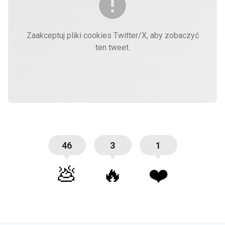
Zaakceptuj pliki cookies Twitter/X, aby zobaczyć
ten tweet.
46
3
1
💩
🔥
❤️