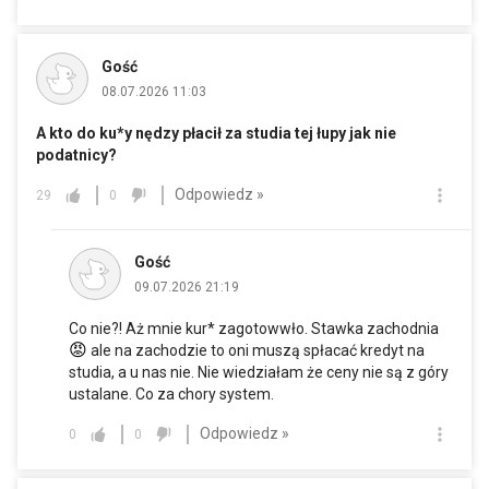
Gość
08.07.2026 11:03
A kto do ku*y nędzy płacił za studia tej łupy jak nie
podatnicy?
Odpowiedz »
29
0
Gość
09.07.2026 21:19
Co nie?! Aż mnie kur* zagotowwło. Stawka zachodnia
😡
ale na zachodzie to oni muszą spłacać kredyt na
studia, a u nas nie. Nie wiedziałam że ceny nie są z góry
ustalane. Co za chory system.
Odpowiedz »
0
0