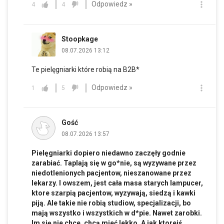
Odpowiedz »
4
4
Stoopkage
08.07.2026 13:12
Te pielęgniarki które robią na B2B*
Odpowiedz »
1
5
Gość
08.07.2026 13:57
Pielęgniarki dopiero niedawno zaczęły godnie
zarabiać. Taplają się w go*nie, są wyzywane przez
niedotlenionych pacjentow, nieszanowane przez
lekarzy. I owszem, jest cała masa starych lampucer,
ktore szarpią pacjentow, wyzywają, siedzą i kawki
piją. Ale takie nie robią studiow, specjalizacji, bo
mają wszystko i wszystkich w d*pie. Nawet zarobki.
Im się nie chce, chcą mieć lekko. A jak ktorejś