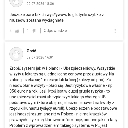
09.07.2026 18:36
Jeszcze pare takich wys*ywow, to gilotynki szybko z
muzeow zostana wyciagniete.
Odpowiedz »
4
0
Gość
09.07.2026 16:01
Zrobić system jak w Holandii - Ubezpieczeniowy. Wszystkie
wizyty u lekarzy są ujednolicone cenowo przez ustawy. Na
zabiegi czeka się 1 miesiąc lub krócej (zależy od prio). Za
nieodwołane wizyty - płaci się. Jest ryzykowa własne - np
350 euro na rok. Jeśli ktoś jest w dużej grupie ryzyka - to
ubezpieczyciel musi ubezpieczyć takiego chorego UB
podstawowym (które obejmuje leczenie nawet na kwoty z
rzędu kilkunastu tysięcy euro!!). Ubezpieczenie podstawowe
jest inaczej rozumiane niż w Polsce - nie ma kruczków
prawnych - tylko są klarowne informacje, podane jak na tacy.
Problem z wprowadzeniem takiego systemu w PL jest