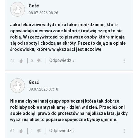
Gość
08.07.2026 08:26
Jako lekarzowi wstyd mi za takie med-dziunie, które
opowiadają niestworzone historie i mówią czego to nie
robią. W rzeczywistości to pierwsze osoby, które migają
się od roboty i chodzą na skróty. Przez to dają zła opinie
środowisku, które w większości jest uczciwe
Odpowiedz »
45
0
Gość
08.07.2026 07:18
Nie ma chyba innej grupy społecznej która tak dobrze
robiłaby sobie antyreklamę - dzień w dzień. Przecież oni
sobie odcięli prawo do protestów na najbliższe lata, jakby
wyszli na ulice to poparcie społeczne byłoby ujemne.
Odpowiedz »
62
1