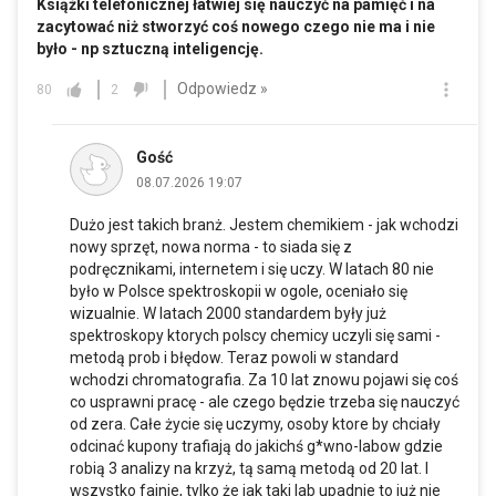
Książki telefonicznej łatwiej się nauczyć na pamięć i na
zacytować niż stworzyć coś nowego czego nie ma i nie
było - np sztuczną inteligencję.
Odpowiedz »
80
2
Gość
08.07.2026 19:07
Dużo jest takich branż. Jestem chemikiem - jak wchodzi
nowy sprzęt, nowa norma - to siada się z
podręcznikami, internetem i się uczy. W latach 80 nie
było w Polsce spektroskopii w ogole, oceniało się
wizualnie. W latach 2000 standardem były już
spektroskopy ktorych polscy chemicy uczyli się sami -
metodą prob i błędow. Teraz powoli w standard
wchodzi chromatografia. Za 10 lat znowu pojawi się coś
co usprawni pracę - ale czego będzie trzeba się nauczyć
od zera. Całe życie się uczymy, osoby ktore by chciały
odcinać kupony trafiają do jakichś g*wno-labow gdzie
robią 3 analizy na krzyż, tą samą metodą od 20 lat. I
wszystko fajnie, tylko że jak taki lab upadnie to już nie