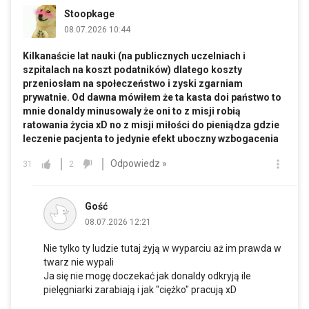
Stoopkage
08.07.2026 10:44
Kilkanaście lat nauki (na publicznych uczelniach i
szpitalach na koszt podatników) dlatego koszty
przeniosłam na społeczeństwo i zyski zgarniam
prywatnie. Od dawna mówiłem że ta kasta doi państwo to
mnie donaldy minusowaly że oni to z misji robią
ratowania życia xD no z misji miłości do pieniądza gdzie
leczenie pacjenta to jedynie efekt uboczny wzbogacenia
Odpowiedz »
31
2
Gość
08.07.2026 12:21
Nie tylko ty ludzie tutaj żyją w wyparciu aż im prawda w
twarz nie wypali
Ja się nie mogę doczekać jak donaldy odkryją ile
pielęgniarki zarabiają i jak "ciężko" pracują xD