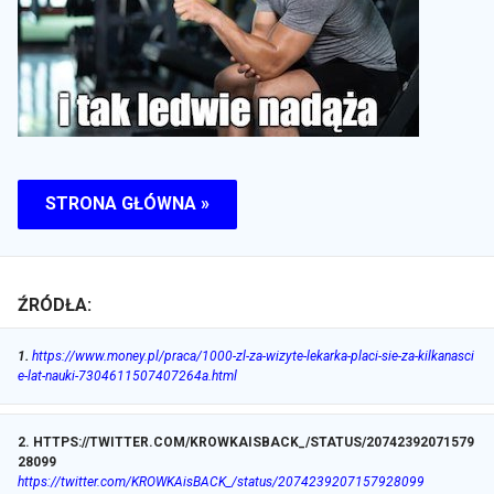
STRONA GŁÓWNA »
ŹRÓDŁA:
1
.
https://www.money.pl/praca/1000-zl-za-wizyte-lekarka-placi-sie-za-kilkanasci
e-lat-nauki-7304611507407264a.html
2
.
HTTPS://TWITTER.COM/KROWKAISBACK_/STATUS/20742392071579
28099
https://twitter.com/KROWKAisBACK_/status/2074239207157928099